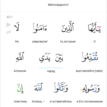
Милосердного!
49
:
1
Не
уверовали!
те, которые
О
Аллахом
выставляйте (себя)
перед
поистине,
Аллаха, –
и остерегайтесь
и Его посланником