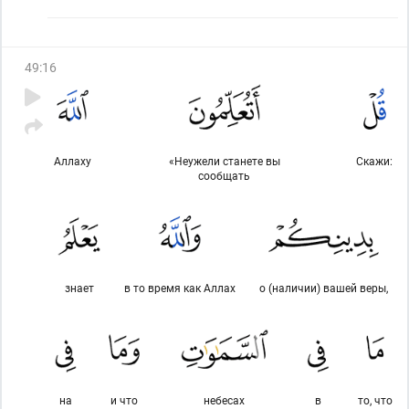
49
:
16
Аллаху
«Неужели станете вы
Скажи:
сообщать
знает
в то время как Аллах
о (наличии) вашей веры,
на
и что
небесах
в
то, что