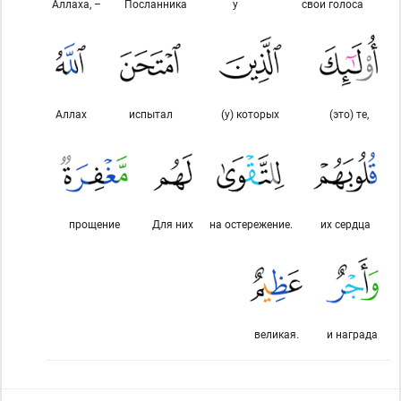
Аллаха, –
Посланника
у
свои голоса
Аллах
испытал
(у) которых
(это) те,
прощение
Для них
на остережение.
их сердца
великая.
и награда