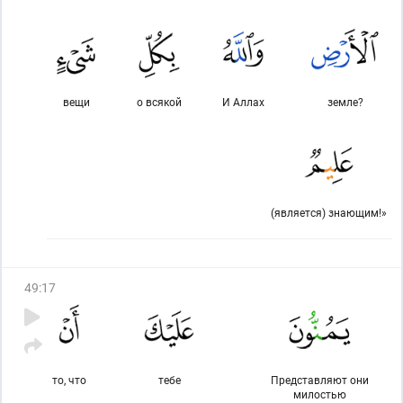
вещи
о всякой
И Аллах
земле?
(является) знающим!»
49
:
17
то, что
тебе
Представляют они
милостью