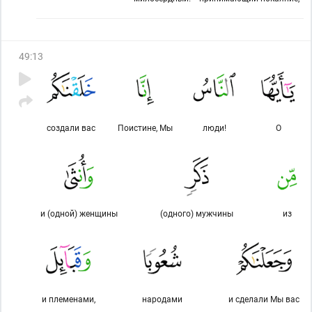
49
:
13
создали вас
Поистине, Мы
люди!
О
и (одной) женщины
(одного) мужчины
из
и племенами,
народами
и сделали Мы вас