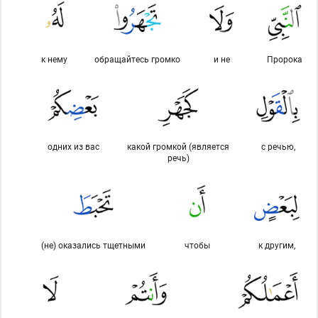
к нему
обращайтесь громко
и не
Пророка
одних из вас
какой громкой (является
с речью,
речь)
(не) оказались тщетными
чтобы
к другим,