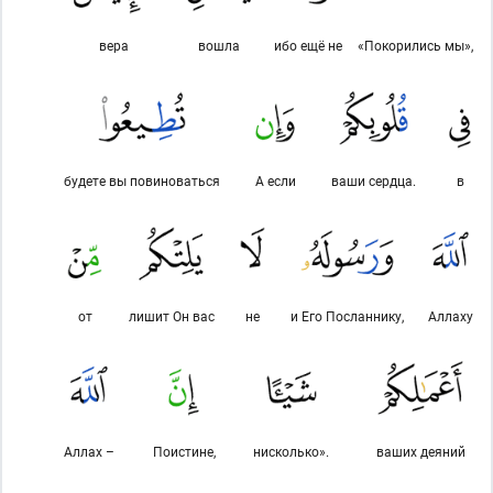
вера
вошла
ибо ещё не
«Покорились мы»,
будете вы повиноваться
А если
ваши сердца.
в
от
лишит Он вас
не
и Его Посланнику,
Аллаху
Аллах –
Поистине,
нисколько».
ваших деяний