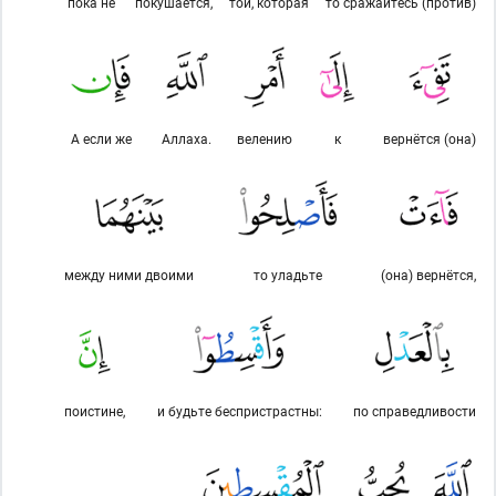
пока не
покушается,
той, которая
то сражайтесь (против)
А если же
Аллаха.
велению
к
вернётся (она)
между ними двоими
то уладьте
(она) вернётся,
поистине,
и будьте беспристрастны:
по справедливости