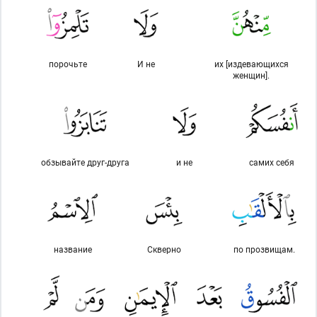
порочьте
И не
их [издевающихся
женщин].
обзывайте друг-друга
и не
самих себя
название
Скверно
по прозвищам.