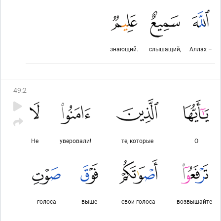
знающий.
слышащий,
Аллах –
49
:
2
Не
уверовали!
те, которые
О
голоса
выше
свои голоса
возвышайте