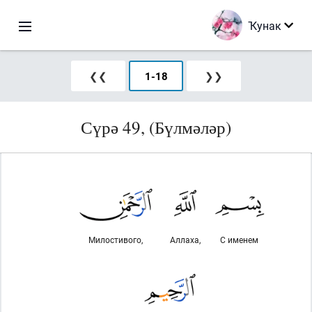
Ҡунак
❮❮
1
-
18
❯❯
Сүрә 49, (Бүлмәләр)
Милостивого,
Аллаха,
С именем