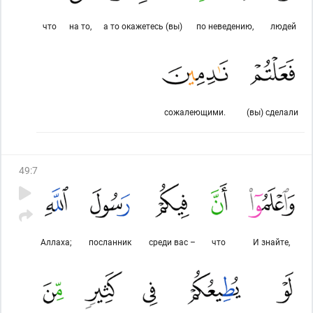
что
на то,
а то окажетесь (вы)
по неведению,
людей
сожалеющими.
(вы) сделали
49
:
7
Аллаха;
посланник
среди вас –
что
И знайте,