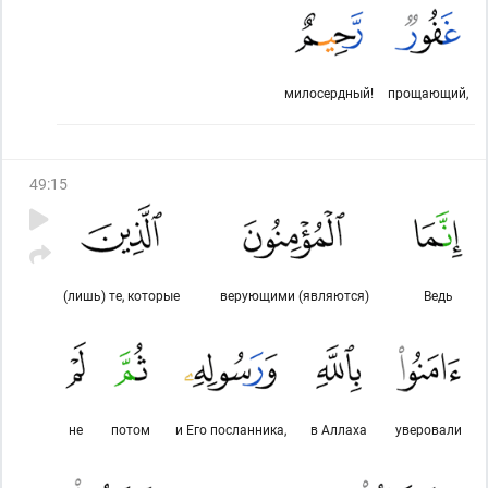
милосердный!
прощающий,
49
:
15
(лишь) те, которые
верующими (являются)
Ведь
не
потом
и Его посланника,
в Аллаха
уверовали