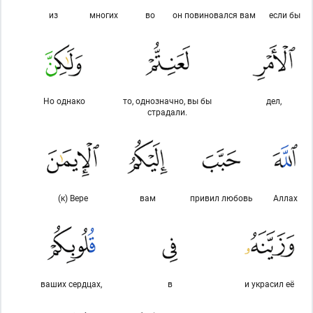
из
многих
во
он повиновался вам
если бы
Но однако
то, однозначно, вы бы
дел,
страдали.
(к) Вере
вам
привил любовь
Аллах
ваших сердцах,
в
и украсил её