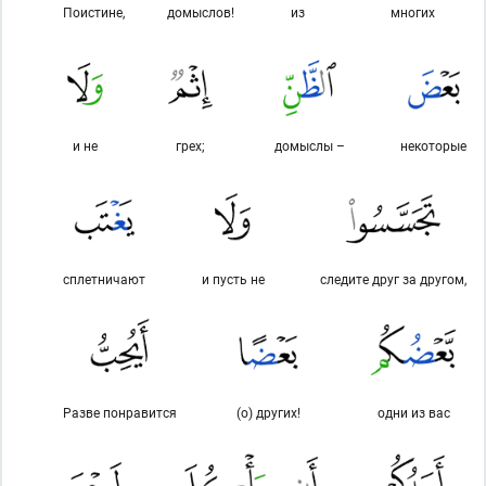
Поистине,
домыслов!
из
многих
и не
грех;
домыслы –
некоторые
сплетничают
и пусть не
следите друг за другом,
Разве понравится
(о) других!
одни из вас