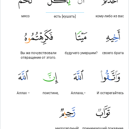
мясо
кому-либо из вас
есть [кушать]
Вы же почувствовали
будучего умершим?
своего брата
отвращение от этого.
Аллах –
поистине,
Аллаха,–
И остерегайтесь
милосердный!
принимающий покаяние,