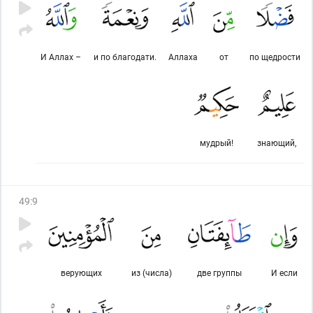
И Аллах –
и по благодати.
Аллаха
от
по щедрости
мудрый!
знающий,
49
:
9
верующих
из (числа)
две группы
И если