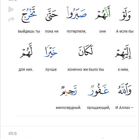
выйдешь ты
пока не
потерпели,
они
А если бы
для них.
лучше
конечно же было бы
к ним,
милосердный.
прощающий,
И Аллах –
49
:
6