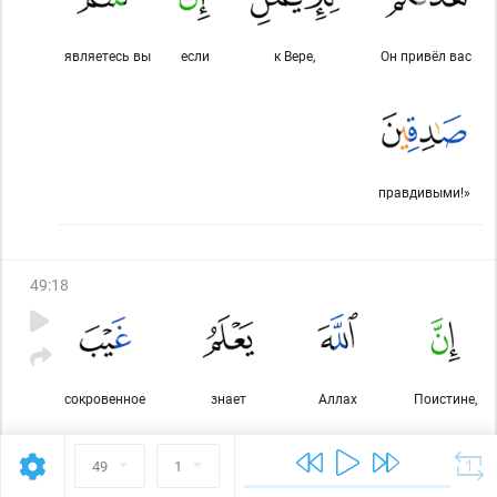
являетесь вы
если
к Вере,
Он привёл вас
правдивыми!»
49
:
18
сокровенное
знает
Аллах
Поистине,
49
1