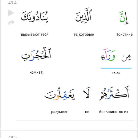
49
:
4
вызывают тебя
те, которые
Поистине
комнат,
из-за
разумеет.
не
большинство их
49
:
5