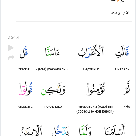
сведущий!
49
:
14
Скажи:
«(Мы) уверовали!»
бедуины:
Сказали
скажите:
но однако
уверовали (ещё) вы
«Не
(совершенной верой),