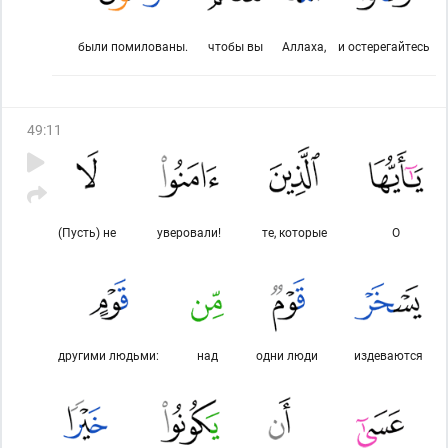
были помилованы.
чтобы вы
Аллаха,
и остерегайтесь
49
:
11
(Пусть) не
уверовали!
те, которые
О
другими людьми:
над
одни люди
издеваются