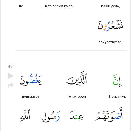
не
в то время как вы
ваши дела,
почувствуете.
49
:
3
понижают
те, которые
Поистине,