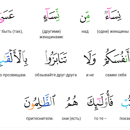
 быть (так),
(другими)
над
(одни) женщины
женщинами:
о прозвищам.
обзывайте друг-друга
и не
самих себя
притеснители.
они (есть)
то те –
покае