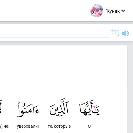
Ҡунак
ь) не
уверовали!
те, которые
О