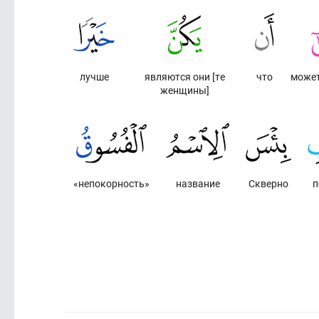
лучше
являются они [те
что
может
женщины]
«непокорность»
название
Скверно
п