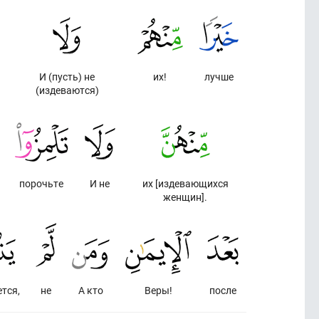
И (пусть) не
их!
лучше
(издеваются)
порочьте
И не
их [издевающихся
женщин].
тся,
не
А кто
Веры!
после