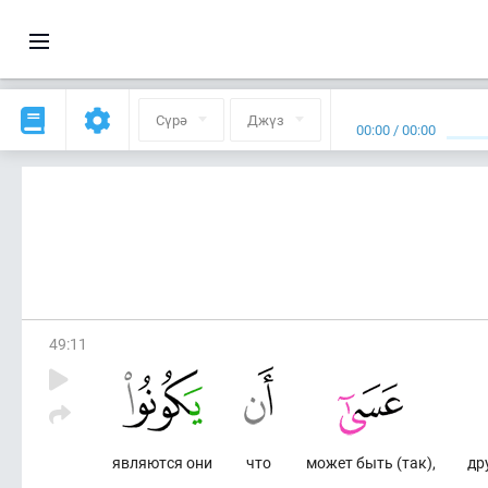
Сүрә
Джүз
00:00
/
00:00
49
:
11
являются они
что
может быть (так),
др