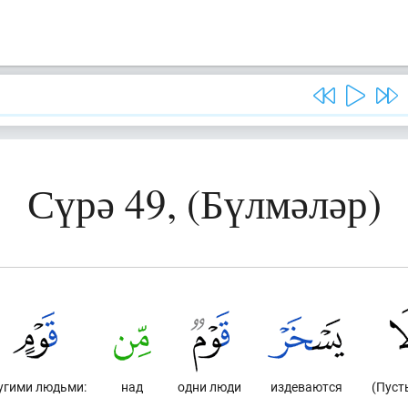
Сүрә 49, (Бүлмәләр)
угими людьми:
над
одни люди
издеваются
(Пуст