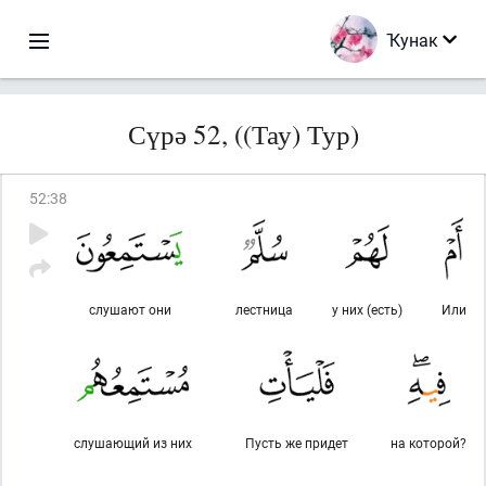
Ҡунак
Сүрә 52, ((Тау) Тур)
52
:
38
слушают они
лестница
у них (есть)
Или
слушающий из них
Пусть же придет
на которой?