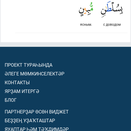
ясным.
с доводом
ПРОЕКТ ТУРАҺЫНДА
ӘЛЕГЕ МӨМКИНСЕЛЕКТӘР
КОНТАКТЫ
ЯРҘАМ ИТЕРГӘ
БЛОГ
ПАРТНЕРҘАР ӨСӨН ВИДЖЕТ
БЕҘҘЕҢ УҘАҠТАШТАР
ЯУАПТАР ҺӘМ ТӘҠДИМДӘР