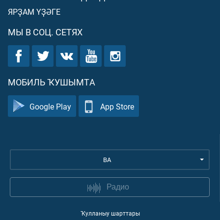
ЯРҘАМ ҮҘӘГЕ
МЫ В СОЦ. СЕТЯХ
МОБИЛЬ ҠУШЫМТА
Google Play
App Store
BA
Радио
Ҡулланыу шарттары