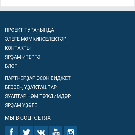
ПРОЕКТ ТУРАҺЫНДА
ӘЛЕГЕ МӨМКИНСЕЛЕКТӘР
КОНТАКТЫ
ЯРҘАМ ИТЕРГӘ
БЛОГ
ПАРТНЕРҘАР ӨСӨН ВИДЖЕТ
БЕҘҘЕҢ УҘАҠТАШТАР
ЯУАПТАР ҺӘМ ТӘҠДИМДӘР
ЯРҘАМ ҮҘӘГЕ
МЫ В СОЦ. СЕТЯХ