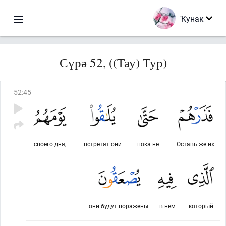
Ҡунак
Сүрә 52, ((Тау) Тур)
52
:
45
своего дня,
встретят они
пока не
Оставь же их
они будут поражены.
в нем
который