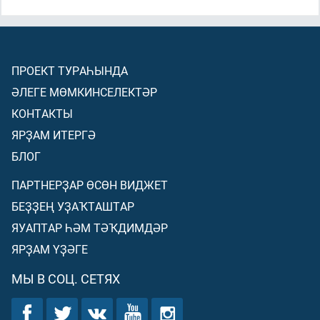
ПРОЕКТ ТУРАҺЫНДА
ӘЛЕГЕ МӨМКИНСЕЛЕКТӘР
КОНТАКТЫ
ЯРҘАМ ИТЕРГӘ
БЛОГ
ПАРТНЕРҘАР ӨСӨН ВИДЖЕТ
БЕҘҘЕҢ УҘАҠТАШТАР
ЯУАПТАР ҺӘМ ТӘҠДИМДӘР
ЯРҘАМ ҮҘӘГЕ
МЫ В СОЦ. СЕТЯХ