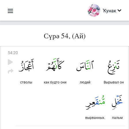
Ҡунак
Сүрә 54, (Ай)
54
:
20
стволы
как будто они
людей
Вырывал он
вырванных.
пальм