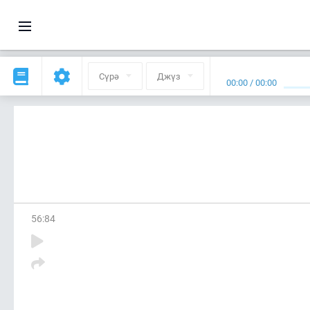
Сүрә
Джүз
00:00
/
00:00
56
:
84