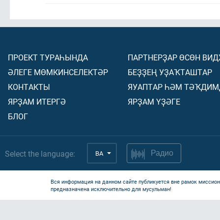
ПРОЕКТ ТУРАҺЫНДА
ПАРТНЕРҘАР ӨСӨН ВИ
ӘЛЕГЕ МӨМКИНСЕЛЕКТӘР
БЕҘҘЕҢ УҘАҠТАШТАР
КОНТАКТЫ
ЯУАПТАР ҺӘМ ТӘҠДИМ
ЯРҘАМ ИТЕРГӘ
ЯРҘАМ ҮҘӘГЕ
БЛОГ
Select the language:
BA
Радио
Вся информация на данном сайте публикуется вне рамок миссион
предназначена исключительно для мусульман!