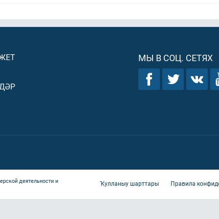
ДЖЕТ
МЫ В СОЦ. СЕТЯХ
ДӘР
ерской деятельности и
Ҡулланыу шарттары
Правила конфид