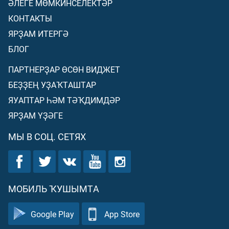
ӘЛЕГЕ МӨМКИНСЕЛЕКТӘР
КОНТАКТЫ
ЯРҘАМ ИТЕРГӘ
БЛОГ
ПАРТНЕРҘАР ӨСӨН ВИДЖЕТ
БЕҘҘЕҢ УҘАҠТАШТАР
ЯУАПТАР ҺӘМ ТӘҠДИМДӘР
ЯРҘАМ ҮҘӘГЕ
МЫ В СОЦ. СЕТЯХ
МОБИЛЬ ҠУШЫМТА
Google Play
App Store