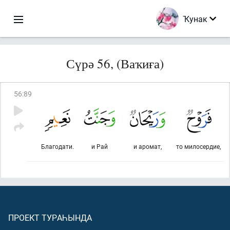
Ҡунак
Сүрә 56, (Ваҡиға)
56
:
89
Благодати.
и Рай
и аромат,
то милосердие,
ПРОЕКТ ТУРАҺЫНДА