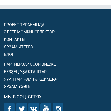
ПРОЕКТ ТУРАҺЫНДА
ӘЛЕГЕ МӨМКИНСЕЛЕКТӘР
КОНТАКТЫ
ЯРҘАМ ИТЕРГӘ
БЛОГ
ПАРТНЕРҘАР ӨСӨН ВИДЖЕТ
БЕҘҘЕҢ УҘАҠТАШТАР
ЯУАПТАР ҺӘМ ТӘҠДИМДӘР
ЯРҘАМ ҮҘӘГЕ
МЫ В СОЦ. СЕТЯХ