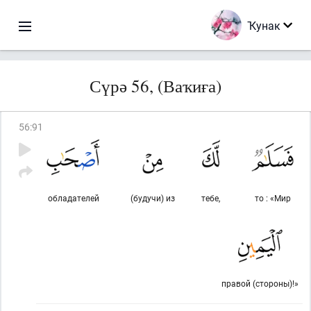
Ҡунак
Сүрә 56, (Ваҡиға)
56
:
91
обладателей
(будучи) из
тебе,
то : «Мир
правой (стороны)!»