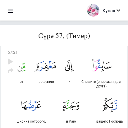
Ҡунак
Сүрә 57, (Тимер)
57
:
21
от
прощению
к
Спешите (опережая друг
друга)
ширина которого,
и Раю
вашего Господа