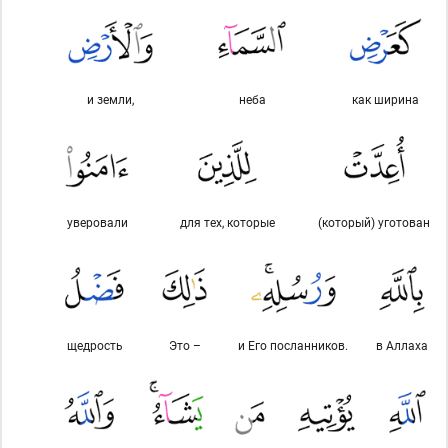
и земли,
неба
как ширина
уверовали
для тех, которые
(который) уготован
щедрость
Это –
и Его посланников.
в Аллаха