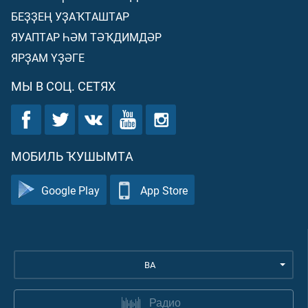
БЕҘҘЕҢ УҘАҠТАШТАР
ЯУАПТАР ҺӘМ ТӘҠДИМДӘР
ЯРҘАМ ҮҘӘГЕ
МЫ В СОЦ. СЕТЯХ
МОБИЛЬ ҠУШЫМТА
Google Play
App Store
BA
Радио