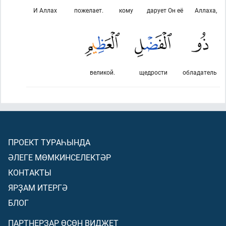
И Аллах
пожелает.
кому
дарует Он её
Аллаха,
великой.
щедрости
обладатель
ПРОЕКТ ТУРАҺЫНДА
ӘЛЕГЕ МӨМКИНСЕЛЕКТӘР
КОНТАКТЫ
ЯРҘАМ ИТЕРГӘ
БЛОГ
ПАРТНЕРҘАР ӨСӨН ВИДЖЕТ