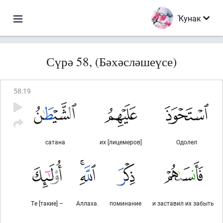
Ҡунак
Сүрә 58, (Бәхәсләшеүсе)
58
:
19
сатана
их [лицемеров]
Одолел
Те [такие] –
Аллаха.
поминание
и заставил их забыть