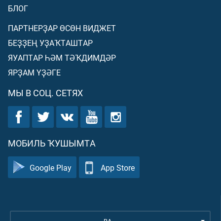
БЛОГ
ПАРТНЕРҘАР ӨСӨН ВИДЖЕТ
БЕҘҘЕҢ УҘАҠТАШТАР
ЯУАПТАР ҺӘМ ТӘҠДИМДӘР
ЯРҘАМ ҮҘӘГЕ
МЫ В СОЦ. СЕТЯХ
МОБИЛЬ ҠУШЫМТА
Google Play
App Store