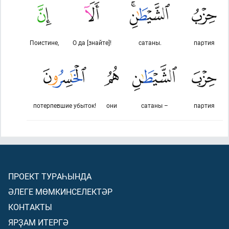
Поистине,
О да [знайте]!
сатаны.
партия
потерпевшие убыток!
они
сатаны –
партия
ПРОЕКТ ТУРАҺЫНДА
ӘЛЕГЕ МӨМКИНСЕЛЕКТӘР
КОНТАКТЫ
ЯРҘАМ ИТЕРГӘ