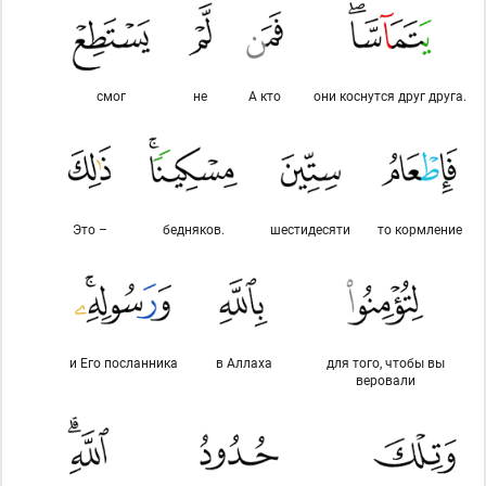
смог
не
А кто
они коснутся друг друга.
Это –
бедняков.
шестидесяти
то кормление
и Его посланника
в Аллаха
для того, чтобы вы
веровали