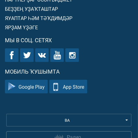
БЕҘҘЕҢ УҘАҠТАШТАР
ЯУАПТАР ҺӘМ ТӘҠДИМДӘР
ЯРҘАМ ҮҘӘГЕ
МЫ В СОЦ. СЕТЯХ
МОБИЛЬ ҠУШЫМТА
Google Play
App Store
BA
Радио