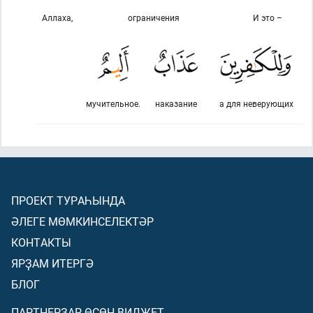
Аллаха,
ограничения
И это –
мучительное.
наказание
а для неверующих
ПРОЕКТ ТУРАҺЫНДА
ӘЛЕГЕ МӨМКИНСЕЛЕКТӘР
КОНТАКТЫ
ЯРҘАМ ИТЕРГӘ
БЛОГ
ПАРТНЕРҘАР ӨСӨН ВИДЖЕТ