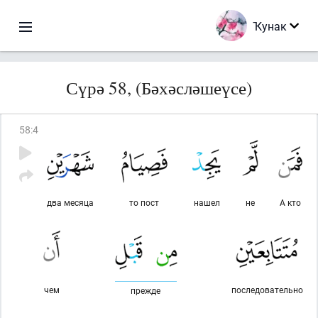
Ҡунак
Сүрә 58, (Бәхәсләшеүсе)
58
:
4
два месяца
то пост
нашел
не
А кто
чем
последовательно
прежде