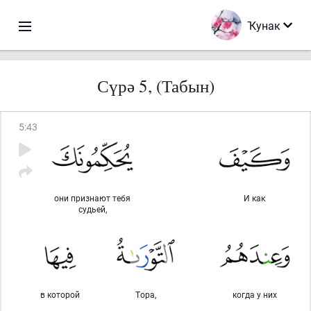
Ҡунак
Сүрә 5, (Табын)
5
:
43
они признают тебя
И как
судьей,
в которой
Тора,
когда у них