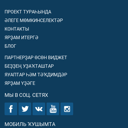
ПРОЕКТ ТУРАҺЫНДА
ӘЛЕГЕ МӨМКИНСЕЛЕКТӘР
КОНТАКТЫ
ЯРҘАМ ИТЕРГӘ
БЛОГ
ПАРТНЕРҘАР ӨСӨН ВИДЖЕТ
БЕҘҘЕҢ УҘАҠТАШТАР
ЯУАПТАР ҺӘМ ТӘҠДИМДӘР
ЯРҘАМ ҮҘӘГЕ
МЫ В СОЦ. СЕТЯХ
МОБИЛЬ ҠУШЫМТА