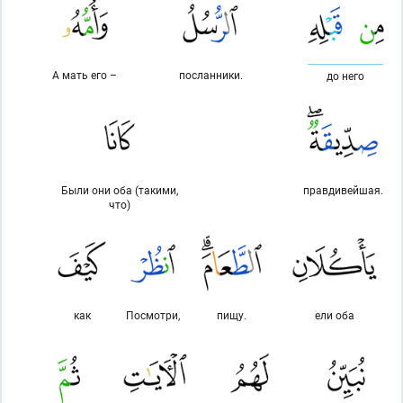
А мать его –
посланники.
до него
Были они оба (такими,
правдивейшая.
что)
как
Посмотри,
пищу.
ели оба