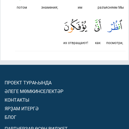
потом
знамения;
им
разъясняем Мы
их отвращают!
как
посмотри,
ПРОЕКТ ТУРАҺЫНДА
ӘЛЕГЕ МӨМКИНСЕЛЕКТӘР
КОНТАКТЫ
ЯРҘАМ ИТЕРГӘ
БЛОГ
ПАРТНЕРҘАР ӨСӨН ВИДЖЕТ