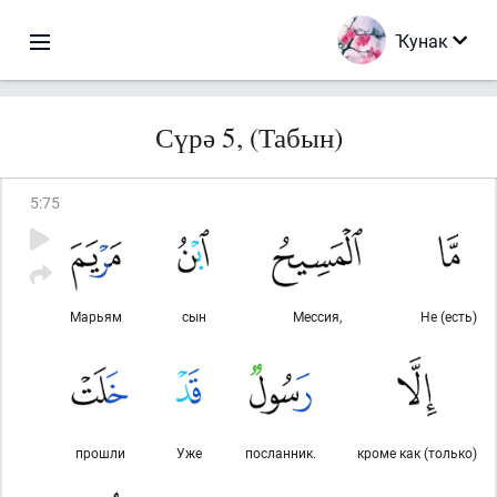
Ҡунак
Сүрә 5, (Табын)
5
:
75
Марьям
сын
Мессия,
Не (есть)
прошли
Уже
посланник.
кроме как (только)