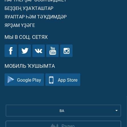
БЕҘҘЕҢ УҘАҠТАШТАР
ЯУАПТАР ҺӘМ ТӘҠДИМДӘР
ЯРҘАМ ҮҘӘГЕ
МЫ В СОЦ. СЕТЯХ
МОБИЛЬ ҠУШЫМТА
Google Play
App Store
BA
Радио