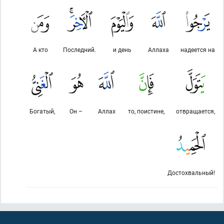
А кто
Последний.
и день
Аллаха
надеется на
Богатый,
Он –
Аллах
то, поистине,
отвращается,
Достохвальный!