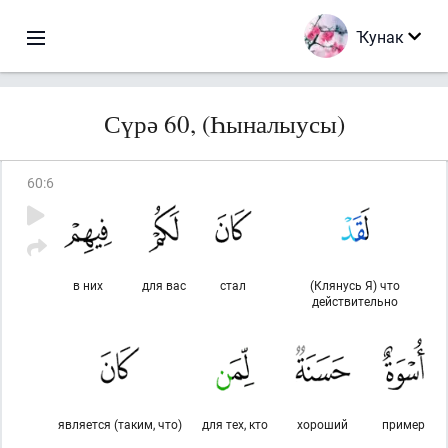
Ҡунак
Сүрә 60, (Һыналыусы)
60
:
6
в них
для вас
стал
(Клянусь Я) что
действительно
является (таким, что)
для тех, кто
хороший
пример