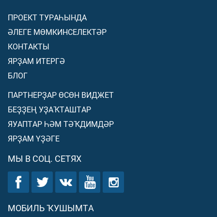
ПРОЕКТ ТУРАҺЫНДА
ӘЛЕГЕ МӨМКИНСЕЛЕКТӘР
КОНТАКТЫ
ЯРҘАМ ИТЕРГӘ
БЛОГ
ПАРТНЕРҘАР ӨСӨН ВИДЖЕТ
БЕҘҘЕҢ УҘАҠТАШТАР
ЯУАПТАР ҺӘМ ТӘҠДИМДӘР
ЯРҘАМ ҮҘӘГЕ
МЫ В СОЦ. СЕТЯХ
МОБИЛЬ ҠУШЫМТА