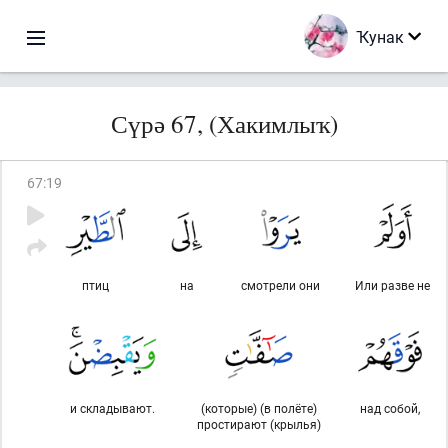
Ҡунак
Сүрә 67, (Хакимлыҡ)
67
:
19
птиц
на
смотрели они
Или разве не
и складывают.
(которые) (в полёте)
над собой,
простирают (крылья)