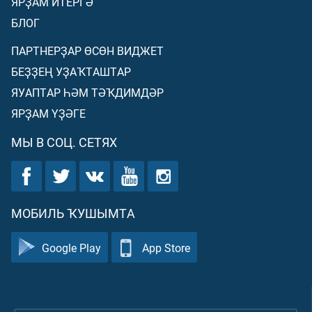
ЯРҘАМ ИТЕРГӘ
БЛОГ
ПАРТНЕРҘАР ӨСӨН ВИДЖЕТ
БЕҘҘЕҢ УҘАҠТАШТАР
ЯУАПТАР ҺӘМ ТӘҠДИМДӘР
ЯРҘАМ ҮҘӘГЕ
МЫ В СОЦ. СЕТЯХ
МОБИЛЬ ҠУШЫМТА
Google Play
App Store