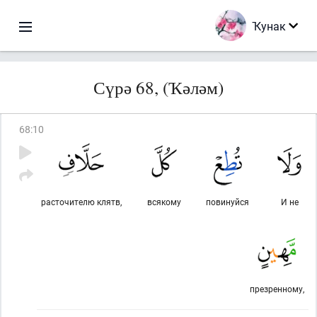
Ҡунак
Сүрә 68, (Ҡәләм)
68
:
10
расточителю клятв,
всякому
повинуйся
И не
презренному,