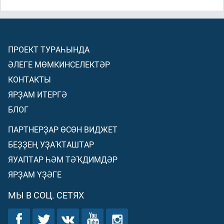
ПРОЕКТ ТУРАҺЫНДА
ӘЛЕГЕ МӨМКИНСЕЛЕКТӘР
КОНТАКТЫ
ЯРҘАМ ИТЕРГӘ
БЛОГ
ПАРТНЕРҘАР ӨСӨН ВИДЖЕТ
БЕҘҘЕҢ УҘАҠТАШТАР
ЯУАПТАР ҺӘМ ТӘҠДИМДӘР
ЯРҘАМ ҮҘӘГЕ
МЫ В СОЦ. СЕТЯХ