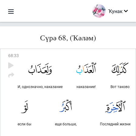
Ҡунак
Сүрә 68, (Ҡәләм)
68
:
33
И, однозначно, наказание
наказание!
Вот таково
если бы
еще больше,
Последней жизни