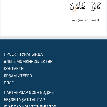
они (только) знали!
ПРОЕКТ ТУРАҺЫНДА
ӘЛЕГЕ МӨМКИНСЕЛЕКТӘР
КОНТАКТЫ
ЯРҘАМ ИТЕРГӘ
БЛОГ
ПАРТНЕРҘАР ӨСӨН ВИДЖЕТ
БЕҘҘЕҢ УҘАҠТАШТАР
ЯУАПТАР ҺӘМ ТӘҠДИМДӘР