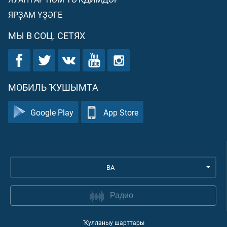
ЯРҘАМ ҮҘӘГЕ
МЫ В СОЦ. СЕТЯХ
МОБИЛЬ ҠУШЫМТА
Google Play
App Store
BA
Радио
Ҡулланыу шарттары