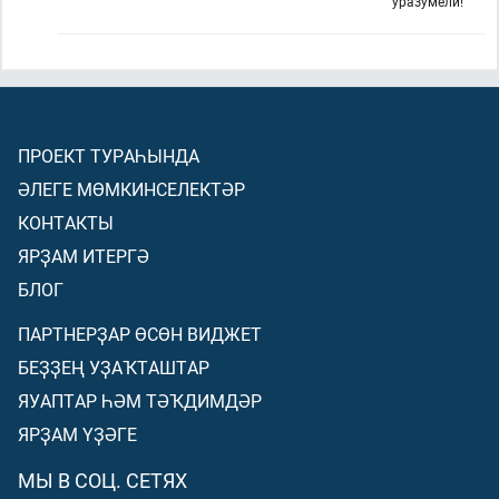
уразумели!
ПРОЕКТ ТУРАҺЫНДА
ӘЛЕГЕ МӨМКИНСЕЛЕКТӘР
КОНТАКТЫ
ЯРҘАМ ИТЕРГӘ
БЛОГ
ПАРТНЕРҘАР ӨСӨН ВИДЖЕТ
БЕҘҘЕҢ УҘАҠТАШТАР
ЯУАПТАР ҺӘМ ТӘҠДИМДӘР
ЯРҘАМ ҮҘӘГЕ
МЫ В СОЦ. СЕТЯХ