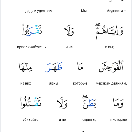
дадим удел вам
Мы
бедности –
приближайтесь к
и не
и им;
из них
явны
которые
мерзким деяниям,
убивайте
и не
скрыты;
и которые