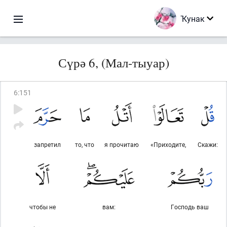
Ҡунак
Сүрә 6, (Мал-тыуар)
6
:
151
запретил
то, что
я прочитаю
«Приходите,
Скажи:
чтобы не
вам:
Господь ваш