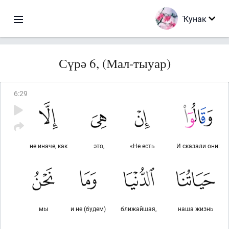
Ҡунак
Сүрә 6, (Мал-тыуар)
6
:
29
не иначе, как
это,
«Не есть
И сказали они:
мы
и не (будем)
ближайшая,
наша жизнь