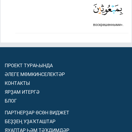
воскрешенными».
ПРОЕКТ ТУРАҺЫНДА
ӘЛЕГЕ МӨМКИНСЕЛЕКТӘР
КОНТАКТЫ
ЯРҘАМ ИТЕРГӘ
БЛОГ
ПАРТНЕРҘАР ӨСӨН ВИДЖЕТ
БЕҘҘЕҢ УҘАҠТАШТАР
ЯУАПТАР ҺӘМ ТӘҠДИМДӘР