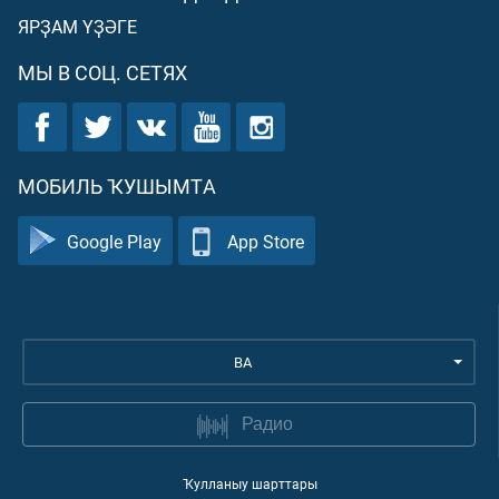
ЯРҘАМ ҮҘӘГЕ
МЫ В СОЦ. СЕТЯХ
МОБИЛЬ ҠУШЫМТА
Google Play
App Store
BA
Радио
Ҡулланыу шарттары