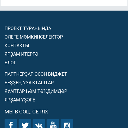
ПРОЕКТ ТУРАҺЫНДА
ӘЛЕГЕ МӨМКИНСЕЛЕКТӘР
КОНТАКТЫ
ЯРҘАМ ИТЕРГӘ
БЛОГ
ПАРТНЕРҘАР ӨСӨН ВИДЖЕТ
БЕҘҘЕҢ УҘАҠТАШТАР
ЯУАПТАР ҺӘМ ТӘҠДИМДӘР
ЯРҘАМ ҮҘӘГЕ
МЫ В СОЦ. СЕТЯХ