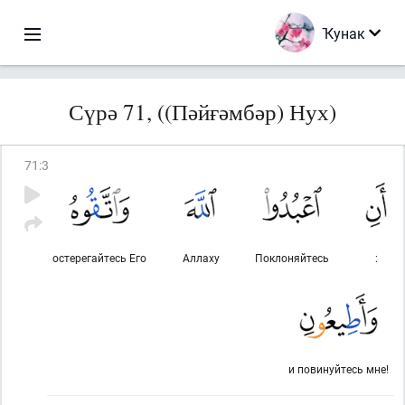
Ҡунак
Сүрә 71, ((Пәйғәмбәр) Нух)
71
:
3
остерегайтесь Его
Аллаху
Поклоняйтесь
:
и повинуйтесь мне!