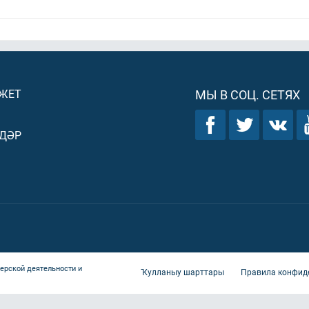
ДЖЕТ
МЫ В СОЦ. СЕТЯХ
ДӘР
ерской деятельности и
Ҡулланыу шарттары
Правила конфид