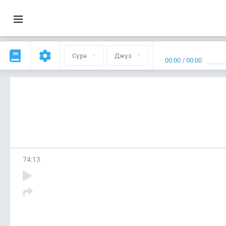
Сүрә
Джүз
00:00
/
00:00
74
:
13