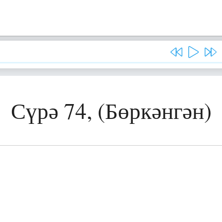
Сүрә 74, (Бөркәнгән)