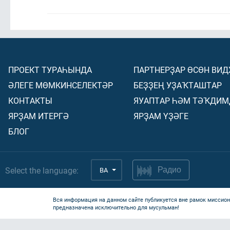
ПРОЕКТ ТУРАҺЫНДА
ПАРТНЕРҘАР ӨСӨН ВИ
ӘЛЕГЕ МӨМКИНСЕЛЕКТӘР
БЕҘҘЕҢ УҘАҠТАШТАР
КОНТАКТЫ
ЯУАПТАР ҺӘМ ТӘҠДИМ
ЯРҘАМ ИТЕРГӘ
ЯРҘАМ ҮҘӘГЕ
БЛОГ
Select the language:
BA
Радио
Вся информация на данном сайте публикуется вне рамок миссион
предназначена исключительно для мусульман!