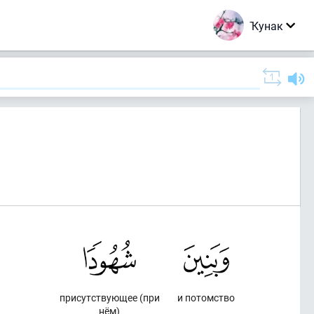
Ҡунак
присутствующее (при
и потомство
нём)