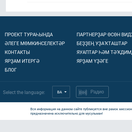
ПРОЕКТ ТУРАҺЫНДА
ПАРТНЕРҘАР ӨСӨН ВИ
ӘЛЕГЕ МӨМКИНСЕЛЕКТӘР
БЕҘҘЕҢ УҘАҠТАШТАР
КОНТАКТЫ
ЯУАПТАР ҺӘМ ТӘҠДИМ
ЯРҘАМ ИТЕРГӘ
ЯРҘАМ ҮҘӘГЕ
БЛОГ
Select the language:
BA
Радио
Вся информация на данном сайте публикуется вне рамок миссион
предназначена исключительно для мусульман!