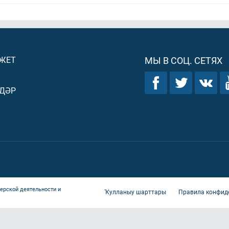
ДЖЕТ
МЫ В СОЦ. СЕТЯХ
ДӘР
ерской деятельности и
Ҡулланыу шарттары
Правила конфид