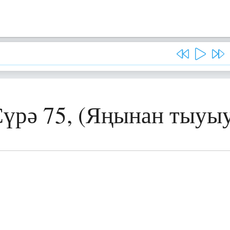
үрә 75, (Яңынан тыуы