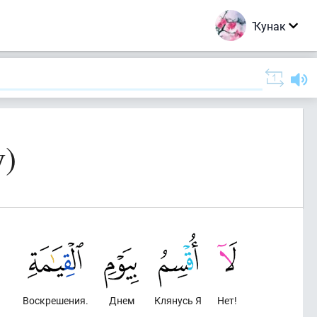
Ҡунак
у)
Воскрешения.
Днем
Клянусь Я
Нет!