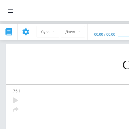
Сүрә
Джүз
00:00
/
00:00
С
75
:
1