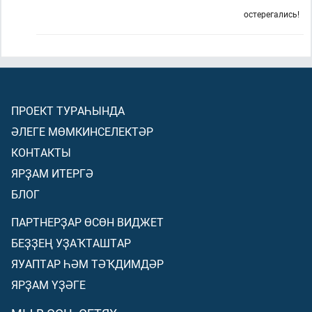
остерегались!
ПРОЕКТ ТУРАҺЫНДА
ӘЛЕГЕ МӨМКИНСЕЛЕКТӘР
КОНТАКТЫ
ЯРҘАМ ИТЕРГӘ
БЛОГ
ПАРТНЕРҘАР ӨСӨН ВИДЖЕТ
БЕҘҘЕҢ УҘАҠТАШТАР
ЯУАПТАР ҺӘМ ТӘҠДИМДӘР
ЯРҘАМ ҮҘӘГЕ