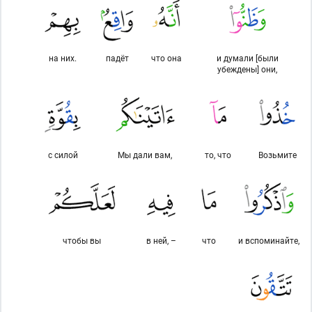
на них.
падёт
что она
и думали [были
убеждены] они,
с силой
Мы дали вам,
то, что
Возьмите
чтобы вы
в ней, –
что
и вспоминайте,