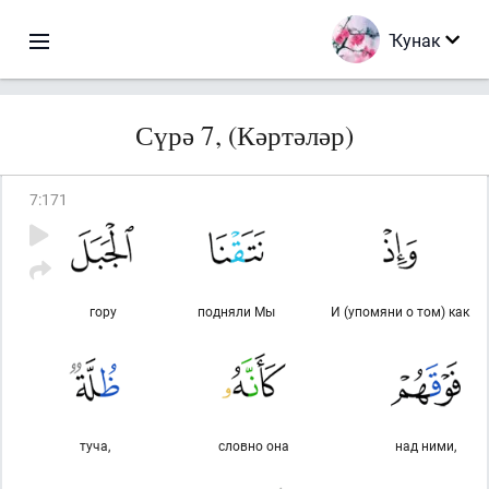
Ҡунак
Сүрә 7, (Кәртәләр)
7
:
171
гору
подняли Мы
И (упомяни о том) как
туча,
словно она
над ними,