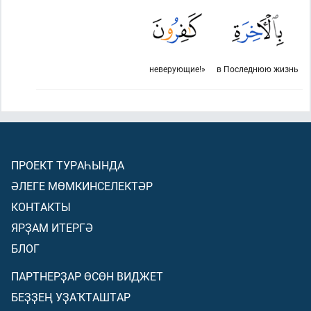
неверующие!»
в Последнюю жизнь
ПРОЕКТ ТУРАҺЫНДА
ӘЛЕГЕ МӨМКИНСЕЛЕКТӘР
КОНТАКТЫ
ЯРҘАМ ИТЕРГӘ
БЛОГ
ПАРТНЕРҘАР ӨСӨН ВИДЖЕТ
БЕҘҘЕҢ УҘАҠТАШТАР