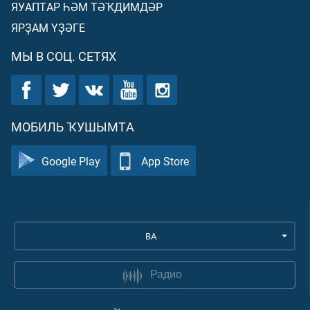
ЯУАПТАР ҺӘМ ТӘҠДИМДӘР
ЯРҘАМ ҮҘӘГЕ
МЫ В СОЦ. СЕТЯХ
МОБИЛЬ ҠУШЫМТА
Google Play
App Store
BA
Радио