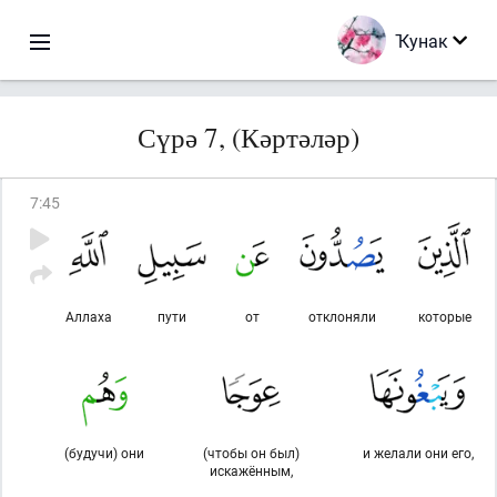
Ҡунак
Сүрә 7, (Кәртәләр)
7
:
45
Аллаха
пути
от
отклоняли
которые
(будучи) они
(чтобы он был)
и желали они его,
искажённым,