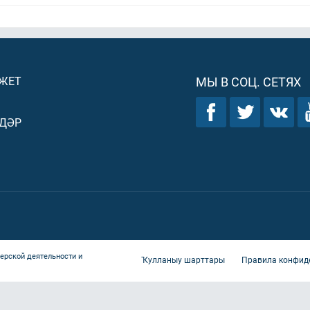
ДЖЕТ
МЫ В СОЦ. СЕТЯХ
ДӘР
ерской деятельности и
Ҡулланыу шарттары
Правила конфид