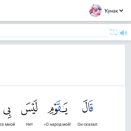
Ҡунак
со мной
Нет
«О народ мой!
Он сказал: