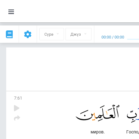
Сүрә
Джүз
00:00
/
00:00
7
:
61
миров.
Госпо