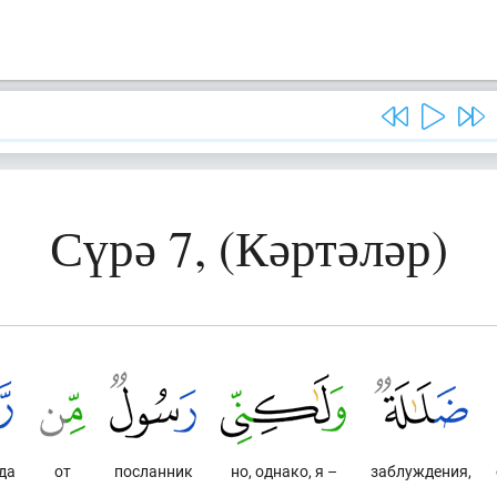
Сүрә 7, (Кәртәләр)
да
от
посланник
но, однако, я –
заблуждения,