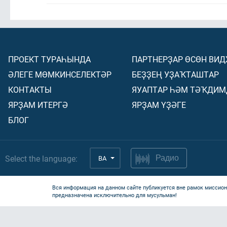
ПРОЕКТ ТУРАҺЫНДА
ПАРТНЕРҘАР ӨСӨН ВИ
ӘЛЕГЕ МӨМКИНСЕЛЕКТӘР
БЕҘҘЕҢ УҘАҠТАШТАР
КОНТАКТЫ
ЯУАПТАР ҺӘМ ТӘҠДИМ
ЯРҘАМ ИТЕРГӘ
ЯРҘАМ ҮҘӘГЕ
БЛОГ
Select the language:
BA
Радио
Вся информация на данном сайте публикуется вне рамок миссион
предназначена исключительно для мусульман!