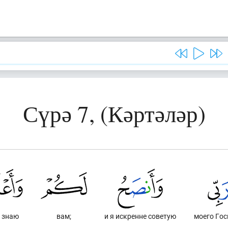
Сүрә 7, (Кәртәләр)
я знаю
вам;
и я искренне советую
моего Го