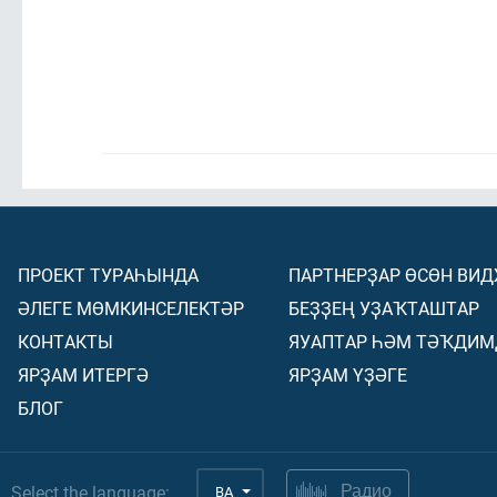
ПРОЕКТ ТУРАҺЫНДА
ПАРТНЕРҘАР ӨСӨН ВИ
ӘЛЕГЕ МӨМКИНСЕЛЕКТӘР
БЕҘҘЕҢ УҘАҠТАШТАР
КОНТАКТЫ
ЯУАПТАР ҺӘМ ТӘҠДИМ
ЯРҘАМ ИТЕРГӘ
ЯРҘАМ ҮҘӘГЕ
БЛОГ
Select the language:
BA
Радио