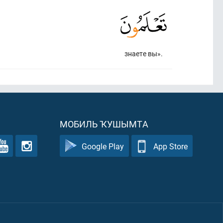
знаете вы».
МОБИЛЬ ҠУШЫМТА
Google Play
App Store