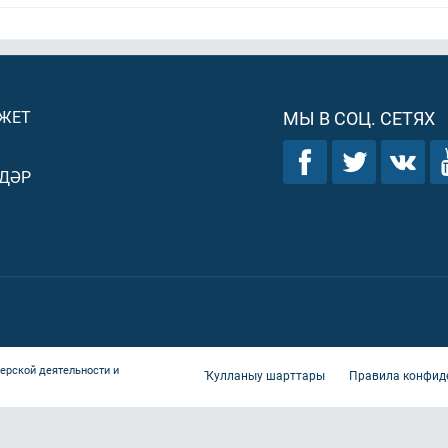
ДЖЕТ
МЫ В СОЦ. СЕТЯХ
ДӘР
ерской деятельности и
Ҡулланыу шарттары
Правила конфид