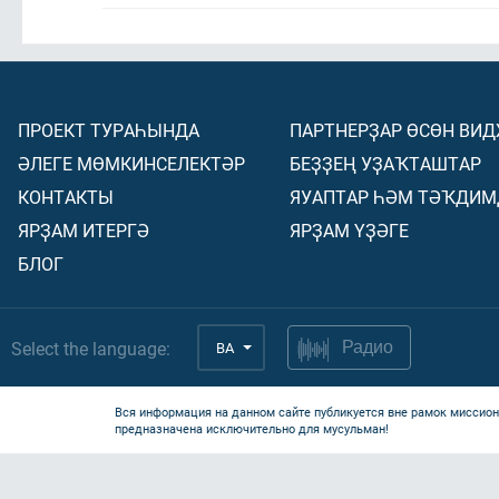
ПРОЕКТ ТУРАҺЫНДА
ПАРТНЕРҘАР ӨСӨН ВИ
ӘЛЕГЕ МӨМКИНСЕЛЕКТӘР
БЕҘҘЕҢ УҘАҠТАШТАР
КОНТАКТЫ
ЯУАПТАР ҺӘМ ТӘҠДИМ
ЯРҘАМ ИТЕРГӘ
ЯРҘАМ ҮҘӘГЕ
БЛОГ
Select the language:
BA
Радио
Вся информация на данном сайте публикуется вне рамок миссион
предназначена исключительно для мусульман!