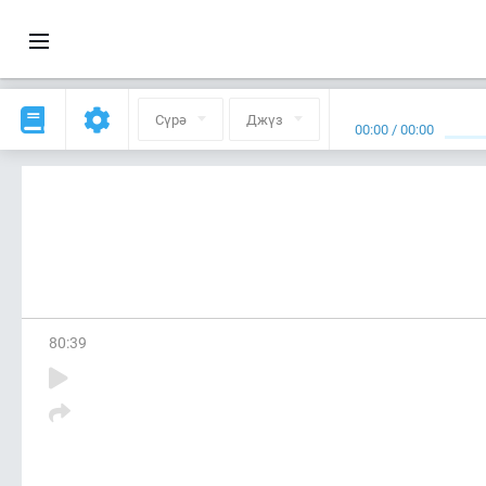
Сүрә
Джүз
00:00
/
00:00
80
:
39