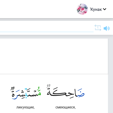
Ҡунак
)
ликующие,
смеющиеся,