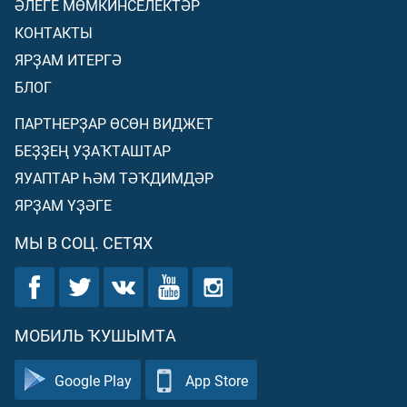
ӘЛЕГЕ МӨМКИНСЕЛЕКТӘР
КОНТАКТЫ
ЯРҘАМ ИТЕРГӘ
БЛОГ
ПАРТНЕРҘАР ӨСӨН ВИДЖЕТ
БЕҘҘЕҢ УҘАҠТАШТАР
ЯУАПТАР ҺӘМ ТӘҠДИМДӘР
ЯРҘАМ ҮҘӘГЕ
МЫ В СОЦ. СЕТЯХ
МОБИЛЬ ҠУШЫМТА
Google Play
App Store