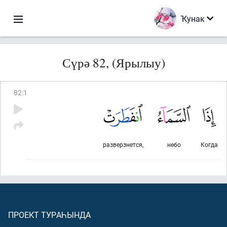
Ҡунак
Сүрә 82, (Ярылыу)
82
:
1
разверзнется,
небо
Когда
ПРОЕКТ ТУРАҺЫНДА