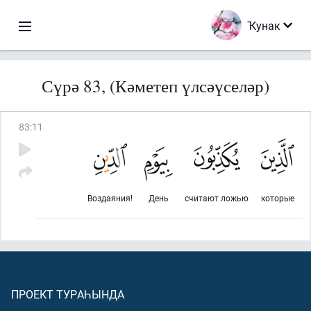
Ҡунак
Сүрә 83, (Кәметеп үлсәүселәр)
83
:
11
Воздаяния!
День
считают ложью
которые
ПРОЕКТ ТУРАҺЫНДА