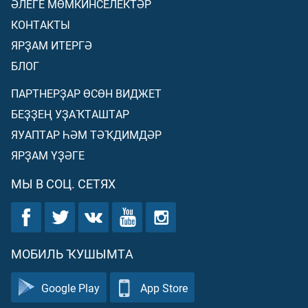
ӘЛЕГЕ МӨМКИНСЕЛЕКТӘР
КОНТАКТЫ
ЯРҘАМ ИТЕРГӘ
БЛОГ
ПАРТНЕРҘАР ӨСӨН ВИДЖЕТ
БЕҘҘЕҢ УҘАҠТАШТАР
ЯУАПТАР ҺӘМ ТӘҠДИМДӘР
ЯРҘАМ ҮҘӘГЕ
МЫ В СОЦ. СЕТЯХ
МОБИЛЬ ҠУШЫМТА
Google Play
App Store