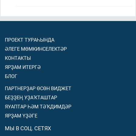
ПРОЕКТ ТУРАҺЫНДА
ӘЛЕГЕ МӨМКИНСЕЛЕКТӘР
КОНТАКТЫ
ЯРҘАМ ИТЕРГӘ
БЛОГ
ПАРТНЕРҘАР ӨСӨН ВИДЖЕТ
БЕҘҘЕҢ УҘАҠТАШТАР
ЯУАПТАР ҺӘМ ТӘҠДИМДӘР
ЯРҘАМ ҮҘӘГЕ
МЫ В СОЦ. СЕТЯХ