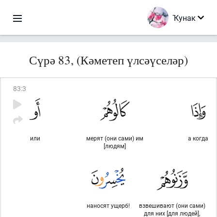
Ҡунак
Сүрә 83, (Кәметеп үлсәүселәр)
83
:
3
или
мерят (они сами) им
а когда
[людям]
наносят ущерб!
взвешивают (они сами)
для них [для людей],