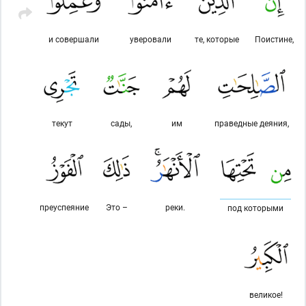
и совершали
уверовали
те, которые
Поистине,
текут
сады,
им
праведные деяния,
преуспеяние
Это –
реки.
под которыми
великое!