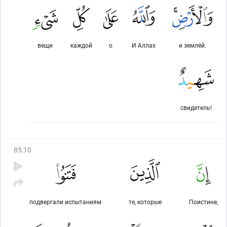
вещи
каждой
о
И Аллах
и землёй.
свидетель!
85
:
10
подвергали испытаниям
те, которые
Поистине,