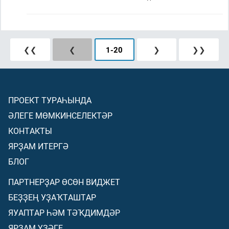
❮❮
❮
1
-
20
❯
❯❯
ПРОЕКТ ТУРАҺЫНДА
ӘЛЕГЕ МӨМКИНСЕЛЕКТӘР
КОНТАКТЫ
ЯРҘАМ ИТЕРГӘ
БЛОГ
ПАРТНЕРҘАР ӨСӨН ВИДЖЕТ
БЕҘҘЕҢ УҘАҠТАШТАР
ЯУАПТАР ҺӘМ ТӘҠДИМДӘР
ЯРҘАМ ҮҘӘГЕ