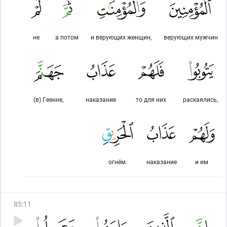
не
а потом
и верующих женщин,
верующих мужчин
(в) Геенне,
наказание
то для них
раскаялись,
огнём.
наказание
и им
85
:
11