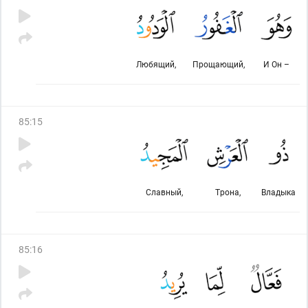
Любящий,
Прощающий,
И Он –
85
:
15
Славный,
Трона,
Владыка
85
:
16