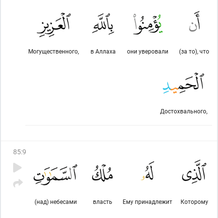
Могущественного,
в Аллаха
они уверовали
(за то), что
Достохвального,
85
:
9
(над) небесами
власть
Ему принадлежит
Которому