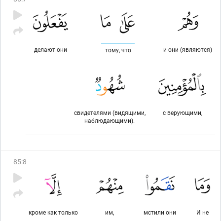
делают они
и они (являются)
тому, что
свидетелями (видящими,
с верующими,
наблюдающими).
85
:
8
кроме как только
им,
мстили они
И не