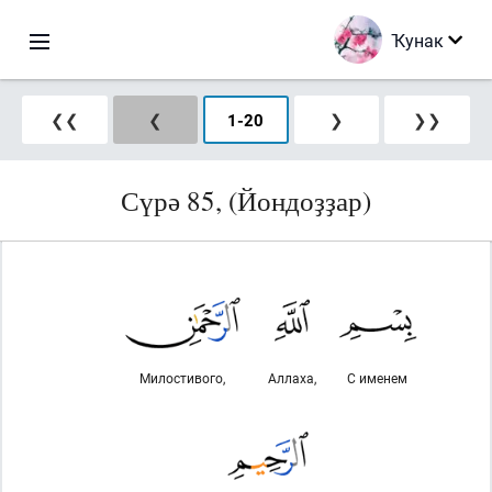
Ҡунак
❮❮
❮
1
-
20
❯
❯❯
Сүрә 85, (Йондоҙҙар)
Милостивого,
Аллаха,
С именем