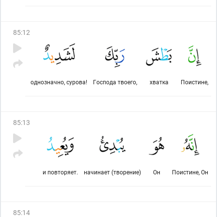
85
:
12
однозначно, сурова!
Господа твоего,
хватка
Поистине,
85
:
13
и повторяет.
начинает (творение)
Он
Поистине, Он
85
:
14