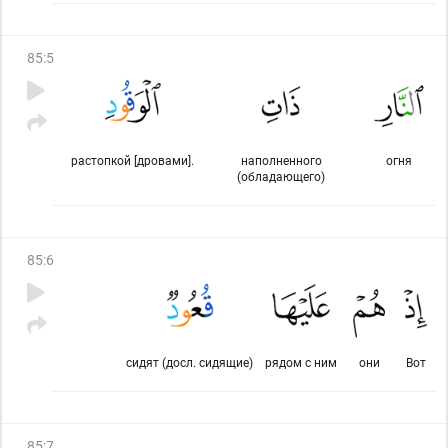
85
:
5
растопкой [дровами].
наполненного
огня
(обладающего)
85
:
6
сидят (досл. сидящие)
рядом с ним
они
Вот
85
:
7