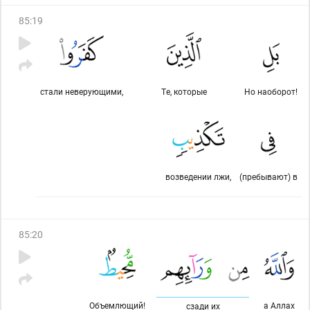
85
:
19
стали неверующими,
Те, которые
Но наоборот!
возведении лжи,
(пребывают) в
85
:
20
Объемлющий!
а Аллах
сзади их