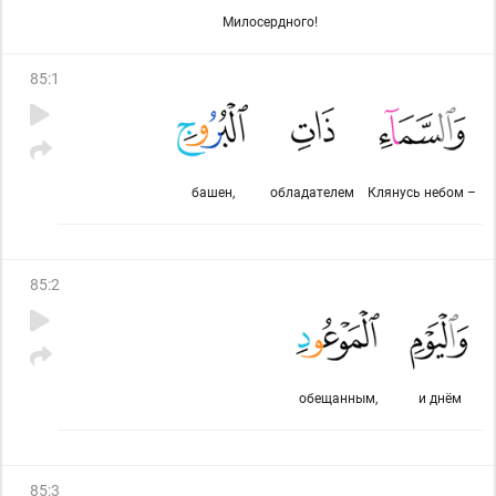
Милосердного!
85
:
1
башен,
обладателем
Клянусь небом –
85
:
2
обещанным,
и днём
85
:
3