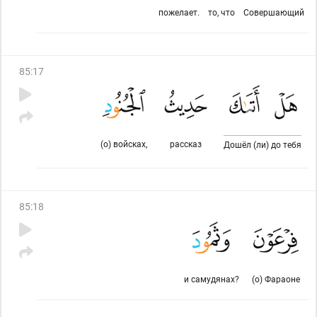
пожелает.
то, что
Совершающий
85
:
17
(о) войсках,
рассказ
Дошёл (ли) до тебя
85
:
18
и самудянах?
(о) Фараоне