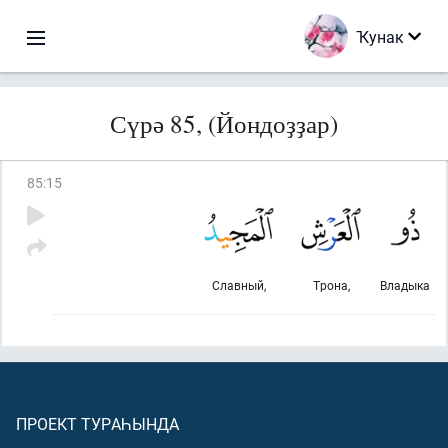
Ҡунак
Сүрә 85, (Йондоҙҙар)
85
:
15
Славный,
Трона,
Владыка
ПРОЕКТ ТУРАҺЫНДА