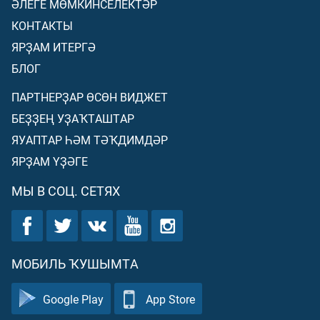
ӘЛЕГЕ МӨМКИНСЕЛЕКТӘР
КОНТАКТЫ
ЯРҘАМ ИТЕРГӘ
БЛОГ
ПАРТНЕРҘАР ӨСӨН ВИДЖЕТ
БЕҘҘЕҢ УҘАҠТАШТАР
ЯУАПТАР ҺӘМ ТӘҠДИМДӘР
ЯРҘАМ ҮҘӘГЕ
МЫ В СОЦ. СЕТЯХ
МОБИЛЬ ҠУШЫМТА
Google Play
App Store