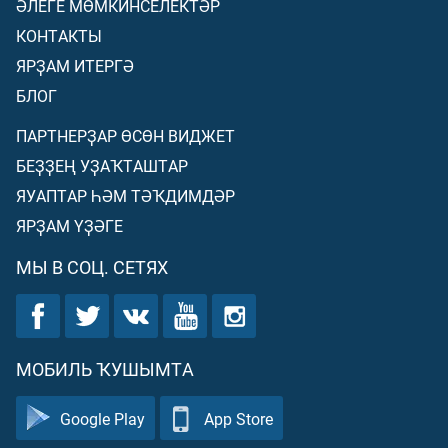
ӘЛЕГЕ МӨМКИНСЕЛЕКТӘР
КОНТАКТЫ
ЯРҘАМ ИТЕРГӘ
БЛОГ
ПАРТНЕРҘАР ӨСӨН ВИДЖЕТ
БЕҘҘЕҢ УҘАҠТАШТАР
ЯУАПТАР ҺӘМ ТӘҠДИМДӘР
ЯРҘАМ ҮҘӘГЕ
МЫ В СОЦ. СЕТЯХ
МОБИЛЬ ҠУШЫМТА
Google Play
App Store