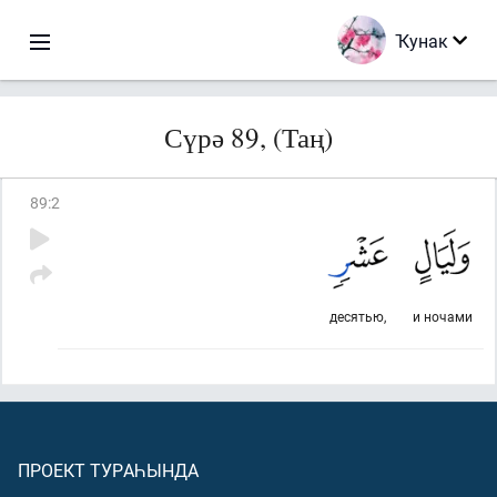
Ҡунак
Сүрә 89, (Таң)
89
:
2
десятью,
и ночами
ПРОЕКТ ТУРАҺЫНДА