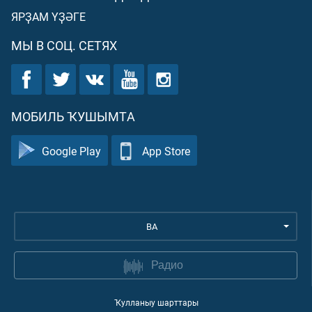
ЯРҘАМ ҮҘӘГЕ
МЫ В СОЦ. СЕТЯХ
МОБИЛЬ ҠУШЫМТА
Google Play
App Store
BA
Радио
Ҡулланыу шарттары