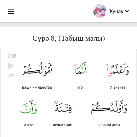
Ҡунак
Сүрә 8, (Табыш малы)
8
:
28
ваши имущества
что
И знайте
И что
испытание.
и ваши дети