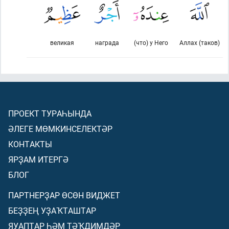
великая
награда
(что) у Него
Аллах (таков)
ПРОЕКТ ТУРАҺЫНДА
ӘЛЕГЕ МӨМКИНСЕЛЕКТӘР
КОНТАКТЫ
ЯРҘАМ ИТЕРГӘ
БЛОГ
ПАРТНЕРҘАР ӨСӨН ВИДЖЕТ
БЕҘҘЕҢ УҘАҠТАШТАР
ЯУАПТАР ҺӘМ ТӘҠДИМДӘР