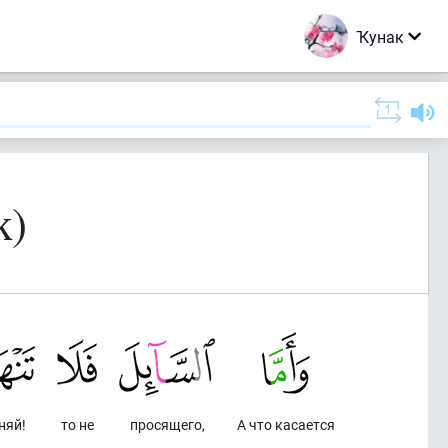
Ҡунак
ҡ)
няй!
то не
просящего,
А что касается