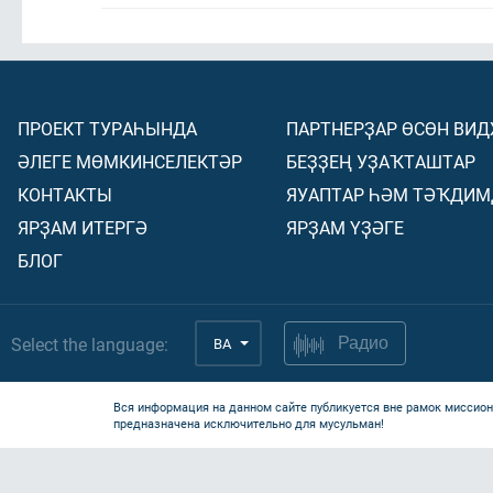
ПРОЕКТ ТУРАҺЫНДА
ПАРТНЕРҘАР ӨСӨН ВИ
ӘЛЕГЕ МӨМКИНСЕЛЕКТӘР
БЕҘҘЕҢ УҘАҠТАШТАР
КОНТАКТЫ
ЯУАПТАР ҺӘМ ТӘҠДИМ
ЯРҘАМ ИТЕРГӘ
ЯРҘАМ ҮҘӘГЕ
БЛОГ
Select the language:
BA
Радио
Вся информация на данном сайте публикуется вне рамок миссион
предназначена исключительно для мусульман!