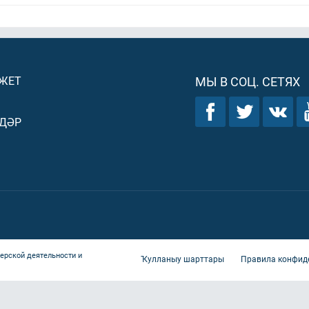
ДЖЕТ
МЫ В СОЦ. СЕТЯХ
ДӘР
ерской деятельности и
Ҡулланыу шарттары
Правила конфид