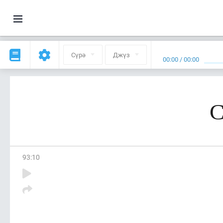
Сүрә
Джүз
00:00
/
00:00
С
93
:
10