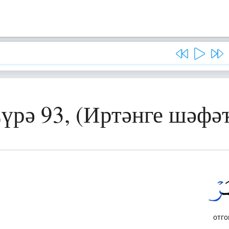
үрә 93, (Иртәнге шәфә
отго