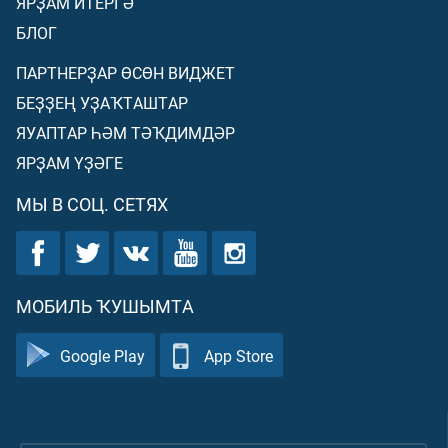
ЯРҘАМ ИТЕРГӘ
БЛОГ
ПАРТНЕРҘАР ӨСӨН ВИДЖЕТ
БЕҘҘЕҢ УҘАҠТАШТАР
ЯУАПТАР ҺӘМ ТӘҠДИМДӘР
ЯРҘАМ ҮҘӘГЕ
МЫ В СОЦ. СЕТЯХ
МОБИЛЬ ҠУШЫМТА
Google Play
App Store