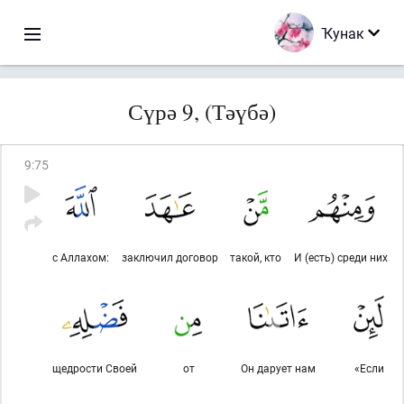
Ҡунак
Сүрә 9, (Тәүбә)
9
:
75
с Аллахом:
заключил договор
такой, кто
И (есть) среди них
щедрости Своей
от
Он дарует нам
«Если