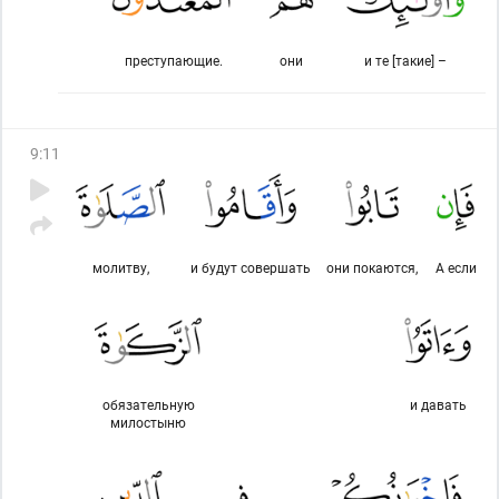
преступающие.
они
и те [такие] –
9
:
11
молитву,
и будут совершать
они покаются,
А если
обязательную
и давать
милостыню