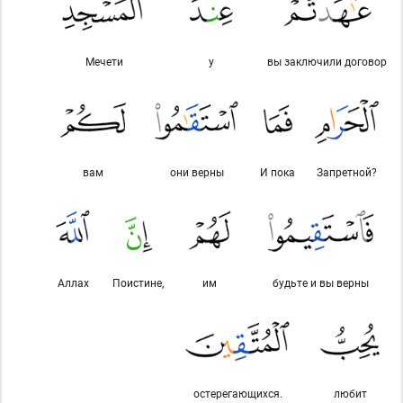
Мечети
у
вы заключили договор
вам
они верны
И пока
Запретной?
Аллах
Поистине,
им
будьте и вы верны
остерегающихся.
любит