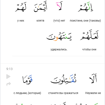
у них
клятв
(что) нет
поистине, они (таковы)
удержались.
чтобы они
9
:
13
с людьми, (которые)
станете вы сражаться
Неужели не