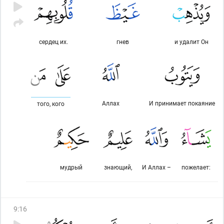
сердец их.
гнев
и удалит Он
Аллах
И принимает покаяние
того, кого
мудрый
знающий,
И Аллах –
пожелает:
9
:
16