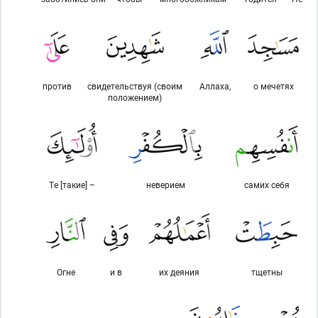
против
свидетельствуя (своим
Аллаха,
о мечетях
положением)
Те [такие] –
неверием
самих себя
Огне
и в
их деяния
тщетны