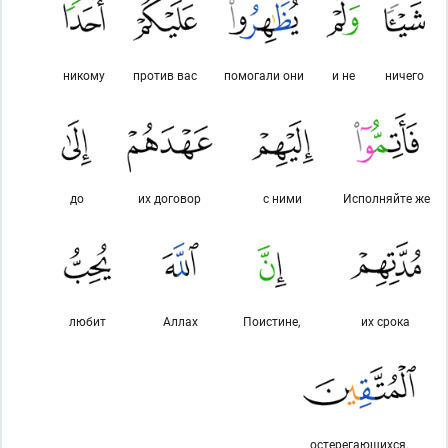
никому
против вас
помогали они
и не
ничего
до
их договор
с ними
Исполняйте же
любит
Аллах
Поистине,
их срока
остерегающихся.