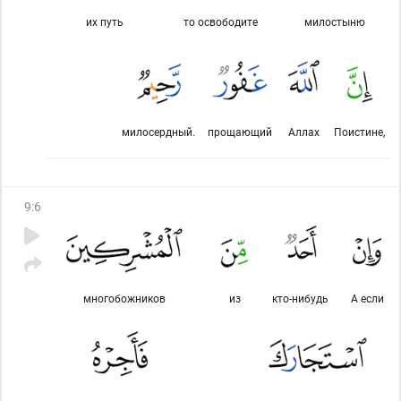
их путь
то освободите
милостыню
милосердный.
прощающий
Аллах
Поистине,
9
:
6
многобожников
из
кто-нибудь
А если