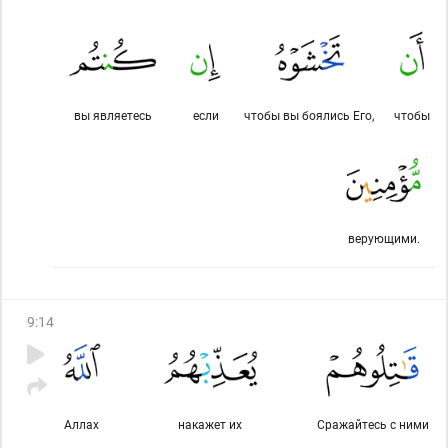
вы являетесь
если
чтобы вы боялись Его,
чтобы
верующими.
9
:
14
Аллах
накажет их
Сражайтесь с ними