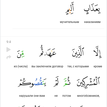
мучительным
наказанием
9
:
4
из (числа)
вы заключили договор
тех, с которыми
кроме
нарушали они вам
не
потом
многобожников,