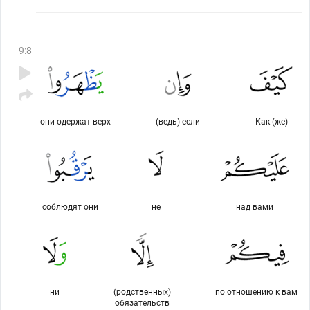
9
:
8
они одержат верх
(ведь) если
Как (же)
соблюдят они
не
над вами
ни
(родственных)
по отношению к вам
обязательств