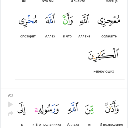
не
что вы
и знайте
месяца
опозорит
Аллах
и что
Аллаха
ослабите
неверующих
9
:
3
к
и Его посланника
Аллаха
от
И возвещение