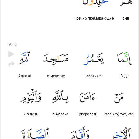
вечно пребывающие!
они
9
:
18
Аллаха
о мечетях
заботится
Ведь
и в день
в Аллаха
уверовал
(только) тот, кто