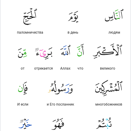
паломничества
в день
людям
от
отрекается
Аллах
что
великого
И если
и Его посланник
многобожников