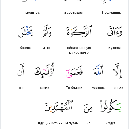
молитву,
и совершал
Последний,
боялся,
и не
обязательную
и давал
милостыню
что
такие
То близки
Аллаха.
кроме
идущих истинным путем.
из
будут