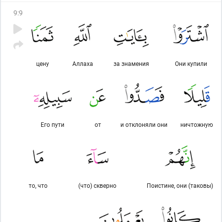
9
:
9
цену
Аллаха
за знамения
Они купили
Его пути
от
и отклоняли они
ничтожную
то, что
(что) скверно
Поистине, они (таковы)