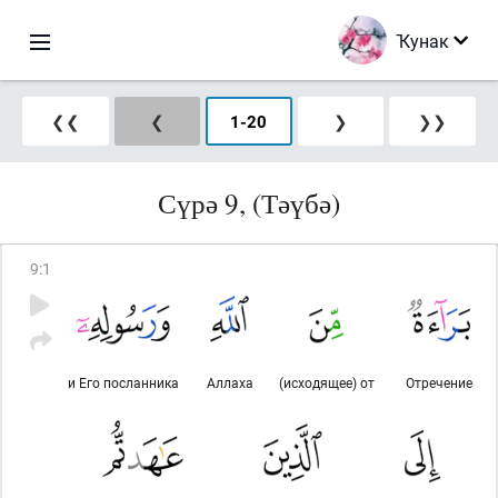
Ҡунак
❮❮
❮
1
-
20
❯
❯❯
Сүрә 9, (Тәүбә)
9
:
1
и Его посланника
Аллаха
(исходящее) от
Отречение