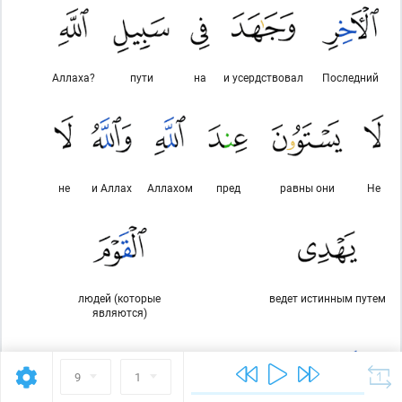
Аллаха?
пути
на
и усердствовал
Последний
не
и Аллах
Аллахом
пред
равны они
Не
людей (которые
ведет истинным путем
являются)
9
1