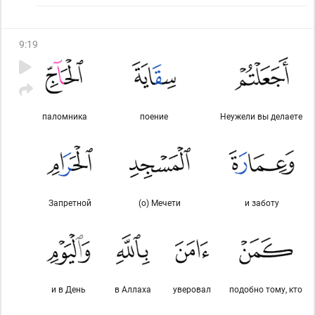
9
:
19
паломника
поение
Неужели вы делаете
Запретной
(о) Мечети
и заботу
и в День
в Аллаха
уверовал
подобно тому, кто