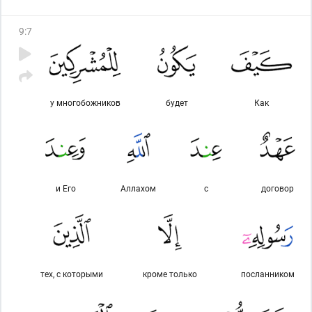
9
:
7
у многобожников
будет
Как
и Его
Аллахом
с
договор
тех, с которыми
кроме только
посланником