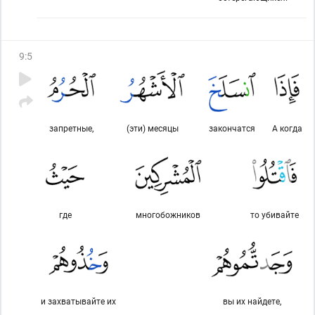
9
:
5
запретные,
(эти) месяцы
закончатся
А когда
где
многобожников
то убивайте
и захватывайте их
вы их найдете,