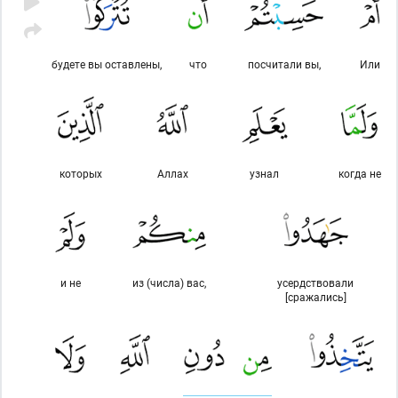
будете вы оставлены,
что
посчитали вы,
Или
которых
Аллах
узнал
когда не
и не
из (числа) вас,
усердствовали
[сражались]