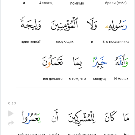
и
Аллаха,
брали (себе)
помимо
приятелей?
верующих
и
Его посланника
вы делаете
в том, что
сведущ
И Аллах
9
:
17
заботились они
чтобы
многобожникам
годится
Не