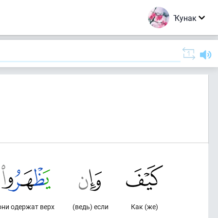
Ҡунак
они одержат верх
(ведь) если
Как (же)