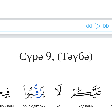
Сүрә 9, (Тәүбә)
ию к вам
соблюдят они
не
над вами