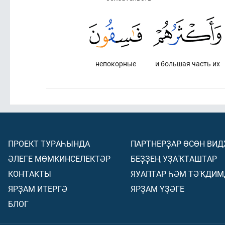
непокорные
и большая часть их
ПРОЕКТ ТУРАҺЫНДА
ПАРТНЕРҘАР ӨСӨН ВИ
ӘЛЕГЕ МӨМКИНСЕЛЕКТӘР
БЕҘҘЕҢ УҘАҠТАШТАР
КОНТАКТЫ
ЯУАПТАР ҺӘМ ТӘҠДИМ
ЯРҘАМ ИТЕРГӘ
ЯРҘАМ ҮҘӘГЕ
БЛОГ