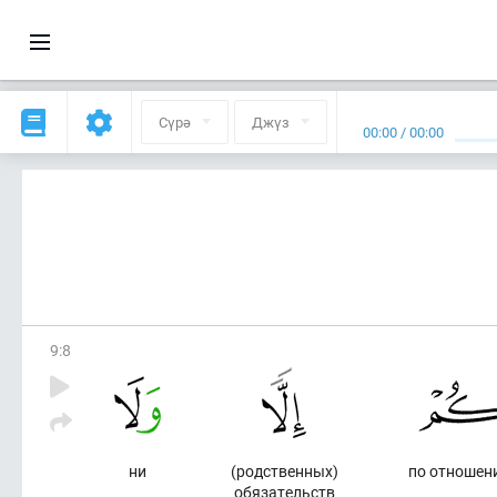
Сүрә
Джүз
00:00
/
00:00
9
:
8
ни
(родственных)
по отношен
обязательств