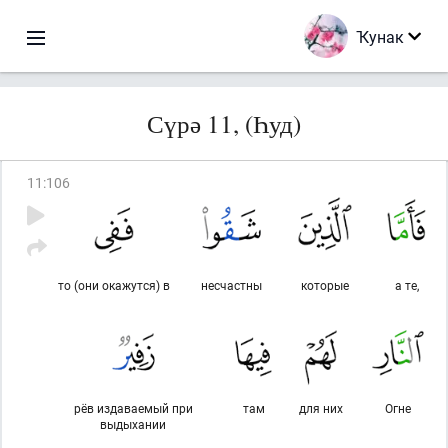
Ҡунак
Сүрә 11, (Һуд)
11
:
106
то (они окажутся) в
несчастны
которые
а те,
рёв издаваемый при
там
для них
Огне
выдыхании