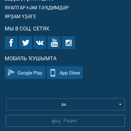
ЯУАПТАР ҺӘМ ТӘҠДИМДӘР
ЯРҘАМ ҮҘӘГЕ
МЫ В СОЦ. СЕТЯХ
МОБИЛЬ ҠУШЫМТА
Google Play
App Store
BA
Радио