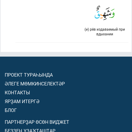
(и) рёв издаваемый при
вдыхании
ПРОЕКТ ТУРАҺЫНДА
ӘЛЕГЕ МӨМКИНСЕЛЕКТӘР
КОНТАКТЫ
ЯРҘАМ ИТЕРГӘ
БЛОГ
ПАРТНЕРҘАР ӨСӨН ВИДЖЕТ
БЕҘҘЕҢ УҘАҠТАШТАР