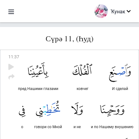
Ҡунак
Сүрә 11, (Һуд)
11
:
37
пред Нашими глазами
ковчег
И сделай
о
говори со Мной
и не
и по Нашему внушению