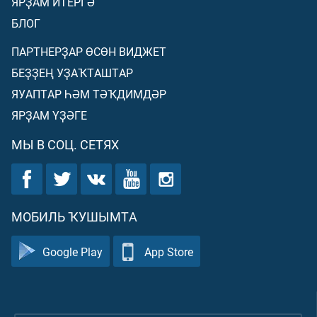
ЯРҘАМ ИТЕРГӘ
БЛОГ
ПАРТНЕРҘАР ӨСӨН ВИДЖЕТ
БЕҘҘЕҢ УҘАҠТАШТАР
ЯУАПТАР ҺӘМ ТӘҠДИМДӘР
ЯРҘАМ ҮҘӘГЕ
МЫ В СОЦ. СЕТЯХ
МОБИЛЬ ҠУШЫМТА
Google Play
App Store