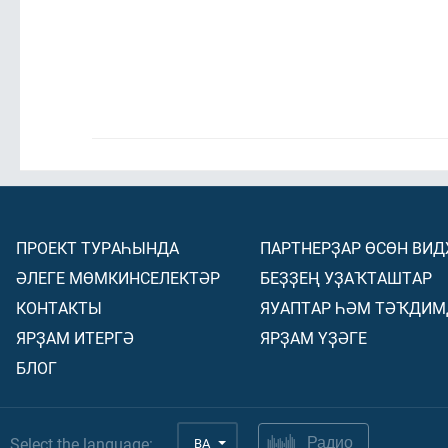
ПРОЕКТ ТУРАҺЫНДА
ПАРТНЕРҘАР ӨСӨН ВИ
ӘЛЕГЕ МӨМКИНСЕЛЕКТӘР
БЕҘҘЕҢ УҘАҠТАШТАР
КОНТАКТЫ
ЯУАПТАР ҺӘМ ТӘҠДИМ
ЯРҘАМ ИТЕРГӘ
ЯРҘАМ ҮҘӘГЕ
БЛОГ
Select the language:
BA
Радио