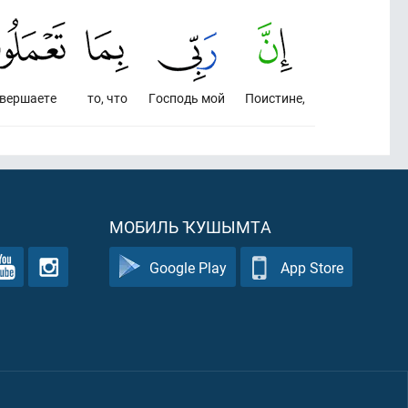
вершаете
то, что
Господь мой
Поистине,
МОБИЛЬ ҠУШЫМТА
Google Play
App Store