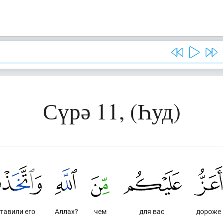
Сүрә 11, (Һуд)
тавили его
Аллах?
чем
для вас
дороже