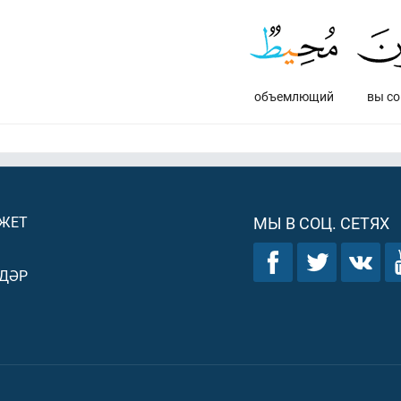
объемлющий
вы со
ДЖЕТ
МЫ В СОЦ. СЕТЯХ
ДӘР