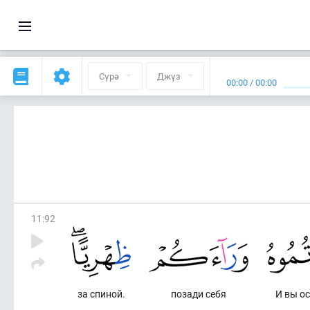
Сүрә
Джүз
00:00
/
00:00
11
:
92
за спиной.
позади себя
И вы ос