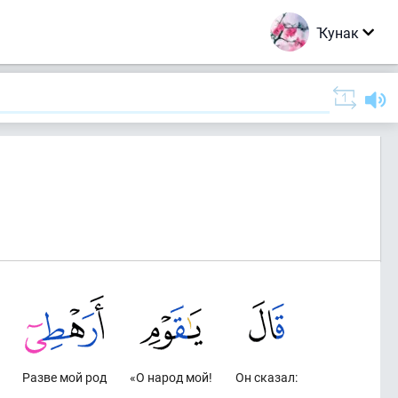
Ҡунак
Разве мой род
«О народ мой!
Он сказал: