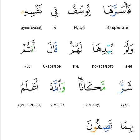
душе своей,
в
Йусуф
И скрыл это
«Вы
Сказал он:
им.
показал это
и не
лучше знает,
и Аллах
по месту,
хуже