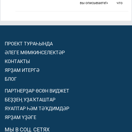
вы описываете!»
что
ПРОЕКТ ТУРАҺЫНДА
ӘЛЕГЕ МӨМКИНСЕЛЕКТӘР
КОНТАКТЫ
ЯРҘАМ ИТЕРГӘ
БЛОГ
ПАРТНЕРҘАР ӨСӨН ВИДЖЕТ
БЕҘҘЕҢ УҘАҠТАШТАР
ЯУАПТАР ҺӘМ ТӘҠДИМДӘР
ЯРҘАМ ҮҘӘГЕ
МЫ В СОЦ. СЕТЯХ