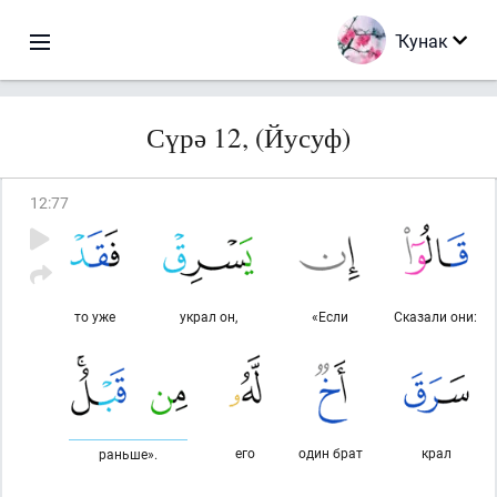
Ҡунак
Сүрә 12, (Йусуф)
12
:
77
то уже
украл он,
«Если
Сказали они:
его
один брат
крал
раньше».