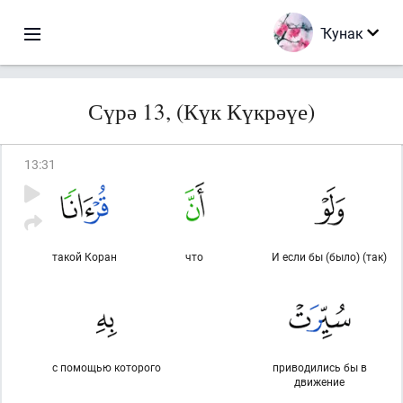
Ҡунак
Сүрә 13, (Күк Күкрәүе)
13
:
31
такой Коран
что
И если бы (было) (так)
с помощью которого
приводились бы в
движение