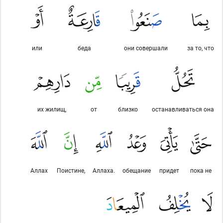
или
беда
они совершали
за то, что
их жилищ,
от
близко
останавливаться она
Аллах
Поистине,
Аллаха.
обещание
придет
пока не