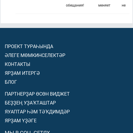
обещания!
меняет
не
ПРОЕКТ ТУРАҺЫНДА
ӘЛЕГЕ МӨМКИНСЕЛЕКТӘР
КОНТАКТЫ
ЯРҘАМ ИТЕРГӘ
БЛОГ
ПАРТНЕРҘАР ӨСӨН ВИДЖЕТ
БЕҘҘЕҢ УҘАҠТАШТАР
ЯУАПТАР ҺӘМ ТӘҠДИМДӘР
ЯРҘАМ ҮҘӘГЕ
МЫ В СОЦ. СЕТЯХ