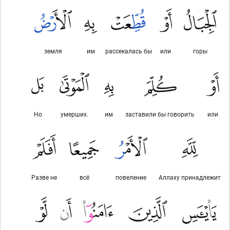
земля
им
рассекалась бы
или
горы
Но
умерших.
им
заставили бы говорить
или
Разве не
всё
повеление
Аллаху принадлежит