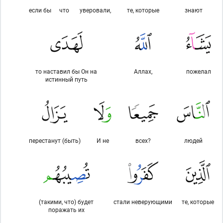
если бы
что
уверовали,
те, которые
знают
то наставил бы Он на
Аллах,
пожелал
истинный путь
перестанут (быть)
И не
всех?
людей
(такими, что) будет
стали неверующими
те, которые
поражать их