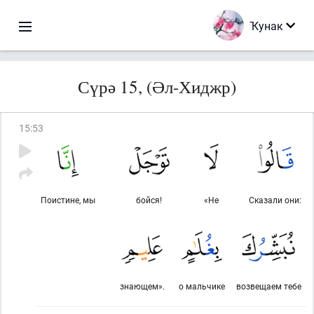
Ҡунак
Сүрә 15, (Әл-Хиджр)
15
:
53
Поистине, мы
бойся!
«Не
Сказали они:
знающем».
о мальчике
возвещаем тебе