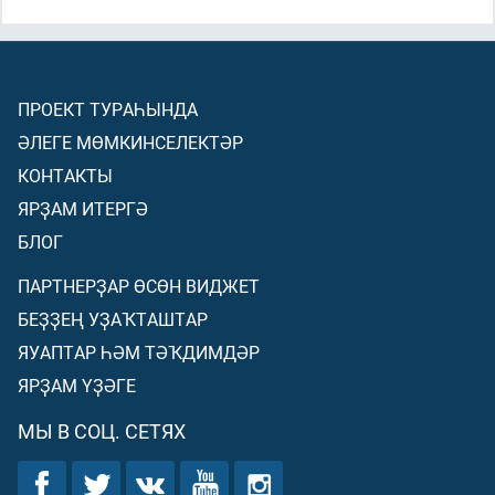
ПРОЕКТ ТУРАҺЫНДА
ӘЛЕГЕ МӨМКИНСЕЛЕКТӘР
КОНТАКТЫ
ЯРҘАМ ИТЕРГӘ
БЛОГ
ПАРТНЕРҘАР ӨСӨН ВИДЖЕТ
БЕҘҘЕҢ УҘАҠТАШТАР
ЯУАПТАР ҺӘМ ТӘҠДИМДӘР
ЯРҘАМ ҮҘӘГЕ
МЫ В СОЦ. СЕТЯХ