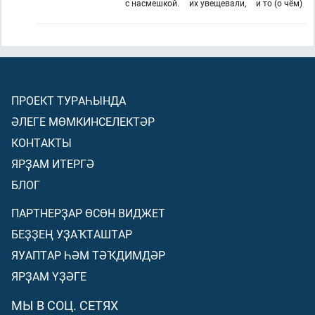
с насмешкой.
их увещевали,
и то (о чём)
ПРОЕКТ ТУРАҺЫНДА
ӘЛЕГЕ МӨМКИНСЕЛЕКТӘР
КОНТАКТЫ
ЯРҘАМ ИТЕРГӘ
БЛОГ
ПАРТНЕРҘАР ӨСӨН ВИДЖЕТ
БЕҘҘЕҢ УҘАҠТАШТАР
ЯУАПТАР ҺӘМ ТӘҠДИМДӘР
ЯРҘАМ ҮҘӘГЕ
МЫ В СОЦ. СЕТЯХ