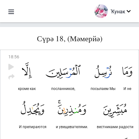
Ҡунак
Сүрә 18, (Мәмерйә)
18
:
56
кроме как
посланников,
посылаем Мы
И не
И препираются
и увещевателями.
вестниками радости