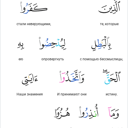
стали неверующими,
те, которые
ею
опровергнуть
с помощью бессмыслицы,
Наши знамения
И принимают они
истину.