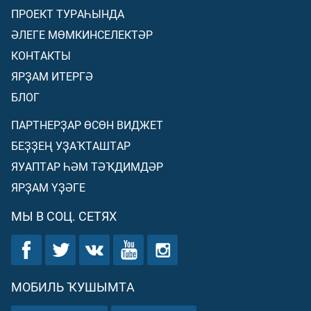
ПРОЕКТ ТУРАҺЫНДА
ӘЛЕГЕ МӨМКИНСЕЛЕКТӘР
КОНТАКТЫ
ЯРҘАМ ИТЕРГӘ
БЛОГ
ПАРТНЕРҘАР ӨСӨН ВИДЖЕТ
БЕҘҘЕҢ УҘАҠТАШТАР
ЯУАПТАР ҺӘМ ТӘҠДИМДӘР
ЯРҘАМ ҮҘӘГЕ
МЫ В СОЦ. СЕТЯХ
МОБИЛЬ ҠУШЫМТА