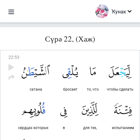
Ҡунак
Сүрә 22, (Хаж)
22
:
53
сатана
бросает
то, что
чтобы сделать
сердцах которых
в
для тех,
испытанием