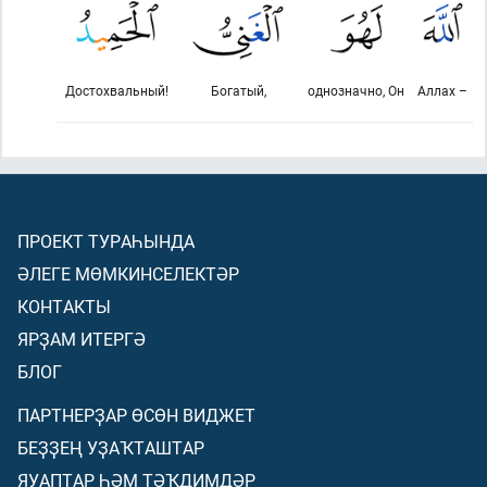
Достохвальный!
Богатый,
однозначно, Он
Аллах –
ПРОЕКТ ТУРАҺЫНДА
ӘЛЕГЕ МӨМКИНСЕЛЕКТӘР
КОНТАКТЫ
ЯРҘАМ ИТЕРГӘ
БЛОГ
ПАРТНЕРҘАР ӨСӨН ВИДЖЕТ
БЕҘҘЕҢ УҘАҠТАШТАР
ЯУАПТАР ҺӘМ ТӘҠДИМДӘР