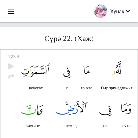
Ҡунак
Сүрә 22, (Хаж)
22
:
64
небесах
в
то, что
Ему принадлежит
поистине,
земле;
на
и что