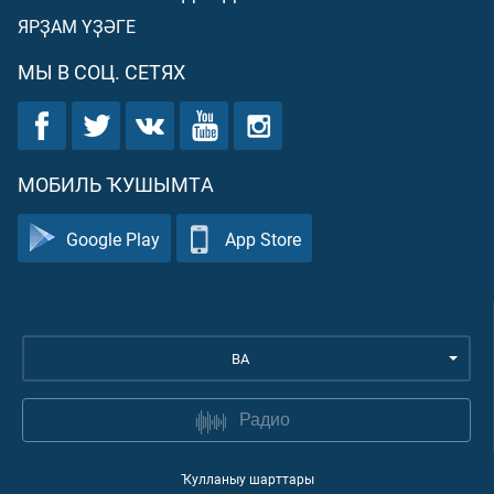
ЯРҘАМ ҮҘӘГЕ
МЫ В СОЦ. СЕТЯХ
МОБИЛЬ ҠУШЫМТА
Google Play
App Store
BA
Радио
Ҡулланыу шарттары