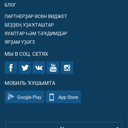
БЛОГ
ПАРТНЕРҘАР ӨСӨН ВИДЖЕТ
БЕҘҘЕҢ УҘАҠТАШТАР
ЯУАПТАР ҺӘМ ТӘҠДИМДӘР
ЯРҘАМ ҮҘӘГЕ
МЫ В СОЦ. СЕТЯХ
МОБИЛЬ ҠУШЫМТА
Google Play
App Store