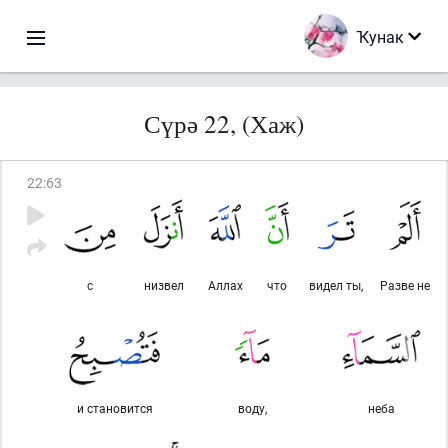
Ҡунак
Сүрә 22, (Хаж)
22
:
63
с
низвел
Аллах
что
видел ты,
Разве не
и становится
воду,
неба