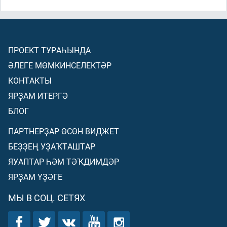
ПРОЕКТ ТУРАҺЫНДА
ӘЛЕГЕ МӨМКИНСЕЛЕКТӘР
КОНТАКТЫ
ЯРҘАМ ИТЕРГӘ
БЛОГ
ПАРТНЕРҘАР ӨСӨН ВИДЖЕТ
БЕҘҘЕҢ УҘАҠТАШТАР
ЯУАПТАР ҺӘМ ТӘҠДИМДӘР
ЯРҘАМ ҮҘӘГЕ
МЫ В СОЦ. СЕТЯХ