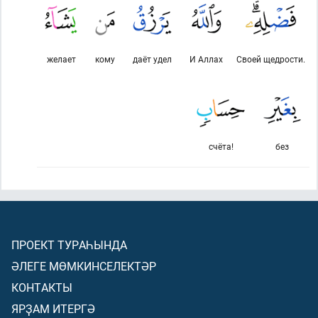
желает
кому
даёт удел
И Аллах
Своей щедрости.
счёта!
без
ПРОЕКТ ТУРАҺЫНДА
ӘЛЕГЕ МӨМКИНСЕЛЕКТӘР
КОНТАКТЫ
ЯРҘАМ ИТЕРГӘ