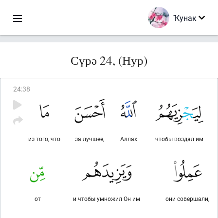
Ҡунак
Сүрә 24, (Нур)
24
:
38
из того, что
за лучшее,
Аллах
чтобы воздал им
от
и чтобы умножил Он им
они совершали,