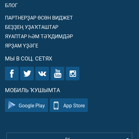
БЛОГ
ПАРТНЕРҘАР ӨСӨН ВИДЖЕТ
БЕҘҘЕҢ УҘАҠТАШТАР
ЯУАПТАР ҺӘМ ТӘҠДИМДӘР
ЯРҘАМ ҮҘӘГЕ
МЫ В СОЦ. СЕТЯХ
МОБИЛЬ ҠУШЫМТА
Google Play
App Store